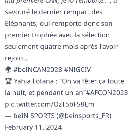
ma première CAN, je la remporte..
“, a
savouré le dernier rempart des
Eléphants, qui remporte donc son
premier trophée avec la sélection
seulement quatre mois après l’avoir
rejoint.
🌍
#beINCAN2023
#NIGCIV
🏆 Yahia Fofana : "On va fêter ça toute
la nuit, et pendant un an"
#AFCON2023
pic.twitter.com/OzT5bFS8Em
— beIN SPORTS (@beinsports_FR)
February 11, 2024