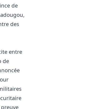
vince de
agadougou,
ntre des
ite entre
o de
annoncée
pour
ilitaires
curitaire
a preuve