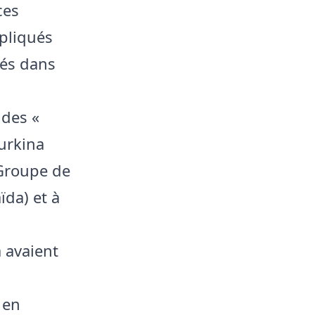
ces
pliqués
iés dans
 des «
Burkina
 Groupe de
ïda) et à
 avaient
 en