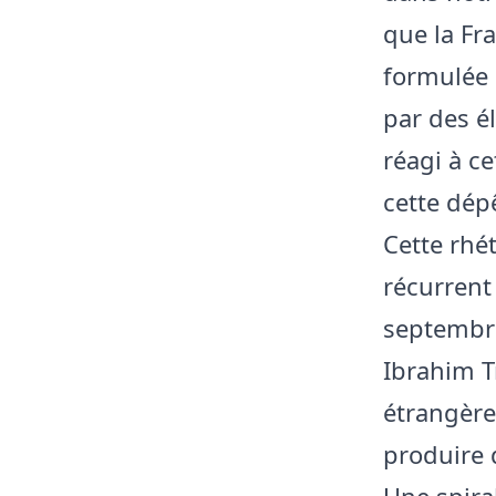
que la Fr
formulée 
par des é
réagi à c
cette dép
Cette rhét
récurrent
septembre
Ibrahim T
étrangère
produire 
Une spira