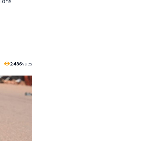
tions
2 486
vues