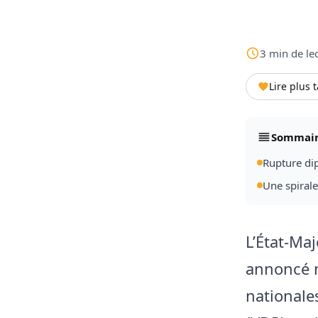
3
min
de le
Lire plus 
Sommai
Rupture di
Une spirale
L’État-Ma
annoncé m
nationales