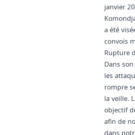
janvier 2
Komondjar
a été vis
convois m
Rupture d
Dans son 
les attaq
rompre se
la veille.
objectif d
afin de no
dans notr