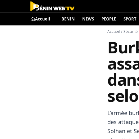
Accueil
BENIN
NEWS
PEOPLE
SPORT
Accueil
/
Sécurité
Burk
assa
dans
selo
L’armée burk
des attaque
Solhan et S