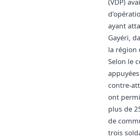
(VDP) avai
d’opérati
ayant atta
Gayéri, da
la région
Selon le 
appuyées 
contre-at
ont permi
plus de 2
de commun
trois sol