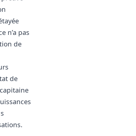
on
étayée
e n’a pas
tion de
urs
tat de
 capitaine
puissances
ns
sations.