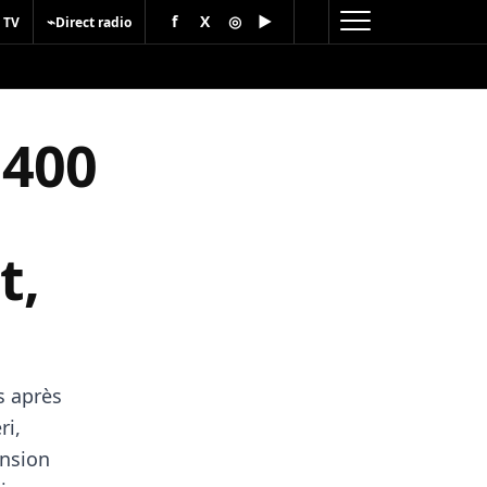
f
X
◎
▶
⌁
 TV
Direct radio
 400
s
t,
s après
ri,
ension