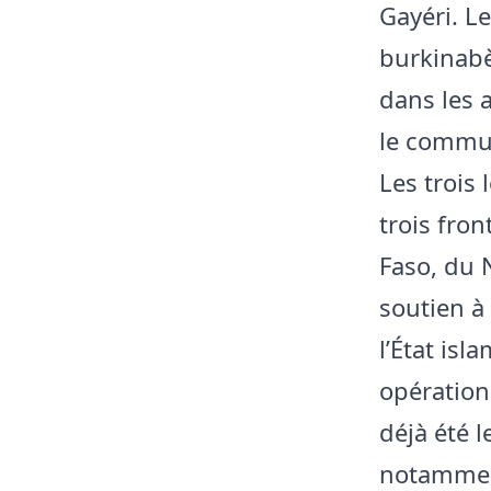
Gayéri. L
burkinabè
dans les 
le commu
Les trois 
trois fron
Faso, du 
soutien à
l’État is
opération
déjà été 
notamment