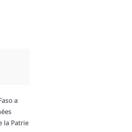
Faso a
mées
 la Patrie