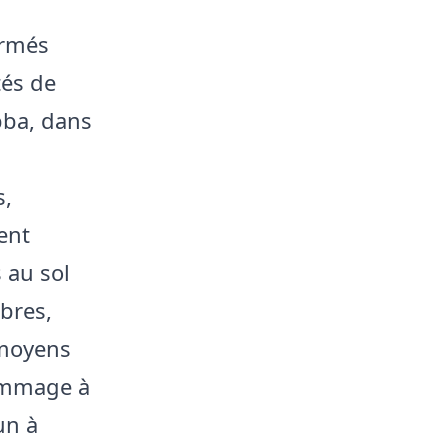
armés
tés de
ebba, dans
s,
ent
 au sol
bres,
 moyens
hommage à
un à