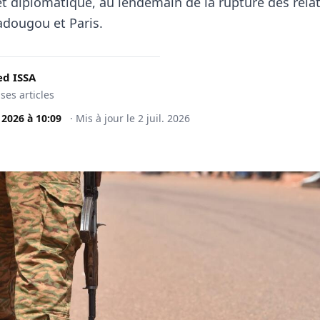
 et diplomatique, au lendemain de la rupture des rela
dougou et Paris.
d ISSA
 ses articles
. 2026
à
10:09
·
Mis à jour le
2 juil. 2026