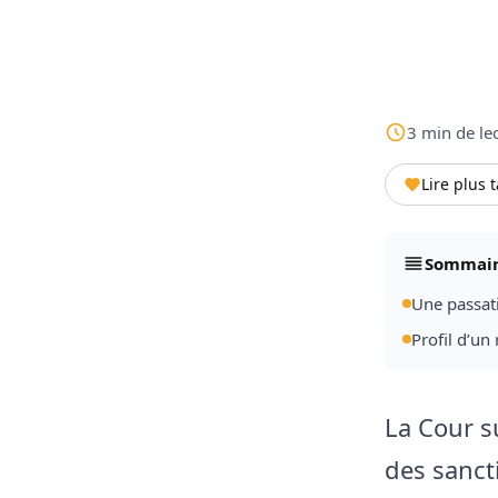
3
min
de le
Lire plus 
Sommai
Une passat
Profil d’un
La Cour 
des sanct