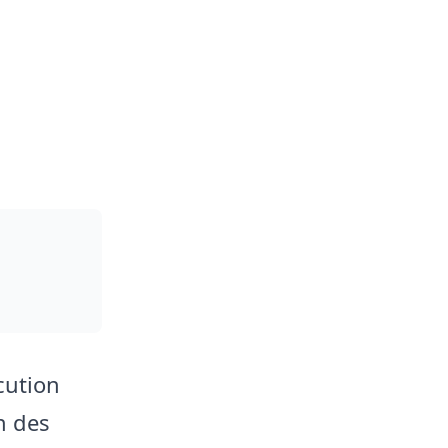
cution
n des