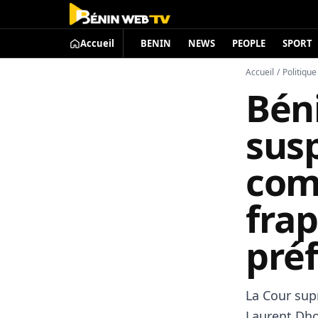
Accueil
BENIN
NEWS
PEOPLE
SPORT
Accueil
/
Politique
Bén
susp
com
fra
pré
La Cour sup
Laurent Dh