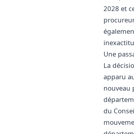
2028 et c
procureur
également
inexactit
Une passa
La décisi
apparu a
nouveau p
départeme
du Consei
mouvement
départeme