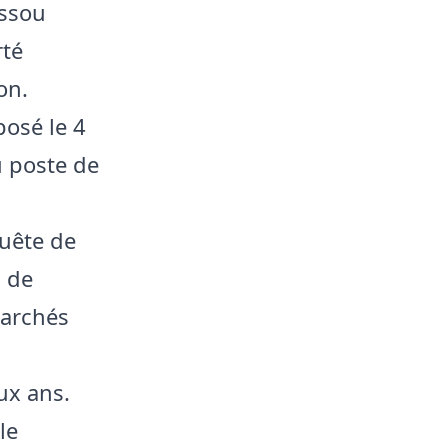
ossou
rté
on.
posé le 4
u poste de
quête de
9 de
marchés
ux ans.
le