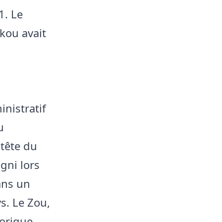
1. Le
kou avait
nistratif
u
tête du
gni lors
ans un
s. Le Zou,
torique