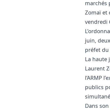
marchés p
Zomaï et 
vendredi 
L’ordonna
juin, deu
préfet du
La haute 
Laurent Z
l’ARMP l’
publics p
simultané
Dans son 