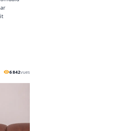
par
it
6 842
vues