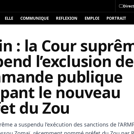
Direct
ELLE
COMMUNIQUE
REFLEXION
EMPLOI
PORTRAIT
in : la Cour suprê
end l’exclusion de
mande publique
ppant le nouveau
fet du Zou
rême a suspendu l’exécution des sanctions de l’ARM
ossou Zomaï
, récemment nommé préfet du
Zou par 