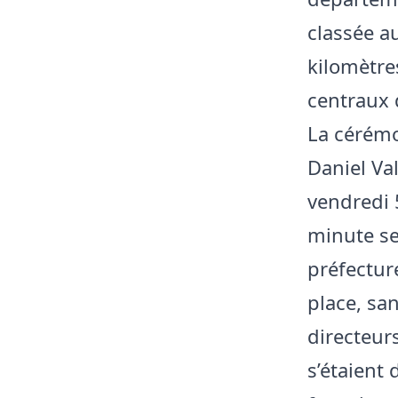
classée a
kilomètre
centraux 
La cérémo
Daniel Va
vendredi 
minute se
préfectur
place, san
directeur
s’étaient 