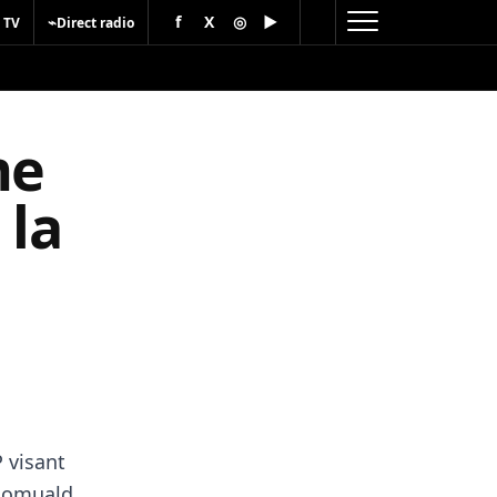
f
X
◎
▶
⌁
 TV
Direct radio
me
 la
P
visant
Romuald