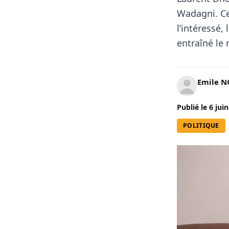
Wadagni
. C
l’intéressé,
entraîné le
Emile 
Publié le
6 jui
POLITIQUE