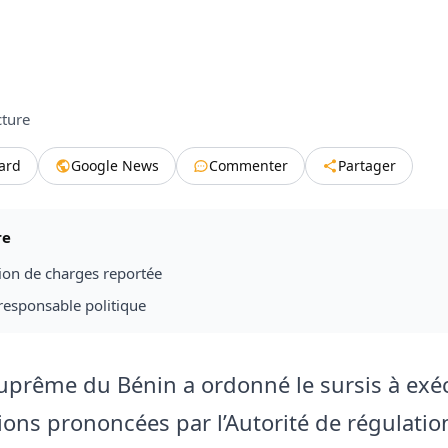
cture
tard
Google News
Commenter
Partager
re
ion de charges reportée
 responsable politique
suprême du
Bénin
a ordonné le sursis à exé
ions prononcées par l’Autorité de régulatio