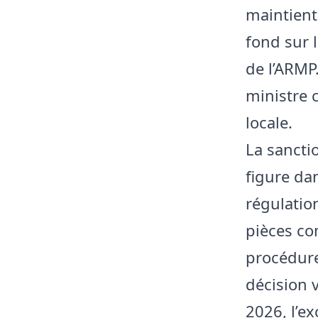
maintient
fond sur 
de l’ARMP.
ministre 
locale.
La sancti
figure da
régulatio
pièces co
procédures
décision 
2026, l’ex