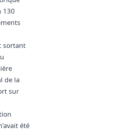
n 130
tements
t sortant
au
ière
l de la
ort sur
tion
’avait été