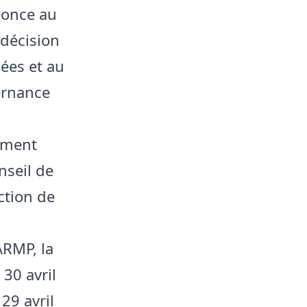
nonce au
 décision
nées et au
ernance
ement
nseil de
ction de
’ARMP, la
30 avril
29 avril