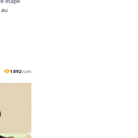
ne étape
 au
1 892
vues