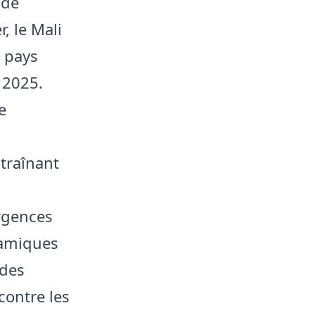
 de
, le Mali
s pays
 2025.
e
ntraînant
ergences
namiques
 des
 contre les