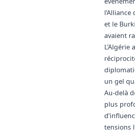
événement
l’Alliance
et le Burk
avaient r
L’Algérie
réciproci
diplomati
un gel qu
Au-delà de
plus prof
d’influen
tensions l