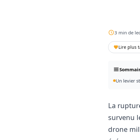
3
min
de le
Lire plus 
Sommai
Un levier s
La ruptur
survenu l
drone mil