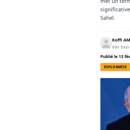
met un term
significati
Sahel.
Koffi A
Voir tous
Publié le
13 fé
DIPLOMATIE