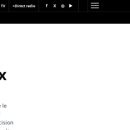
f
X
◎
▶
⌁
 TV
Direct radio
x
 le
r
cision