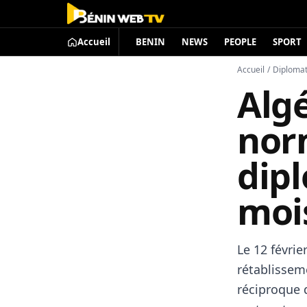
Accueil
BENIN
NEWS
PEOPLE
SPORT
Accueil
/
Diplomat
Algé
nor
dip
moi
Le 12 févrie
rétablisseme
réciproque 