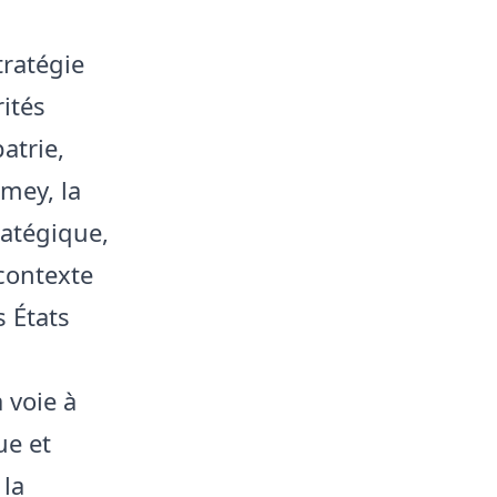
tratégie
ités
atrie,
mey, la
ratégique,
contexte
s États
 voie à
ue et
 la