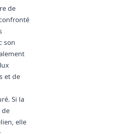
re de
 confronté
s
ec son
galement
lux
s et de
ré. Si la
s de
ien, elle
t