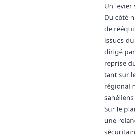
Un levier
Du côté ni
de rééqui
issues du
dirigé pa
reprise d
tant sur 
régional 
sahéliens 
Sur le pla
une relan
sécuritai