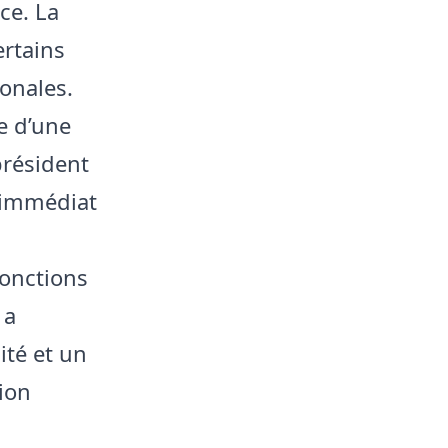
ce. La
ertains
ionales.
e d’une
président
 immédiat
fonctions
 a
té et un
ion