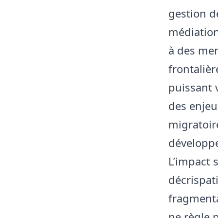
gestion d
médiation
à des men
frontalièr
puissant 
des enjeu
migratoire
développe
L’impact s
décrispat
fragmenta
ne règle p