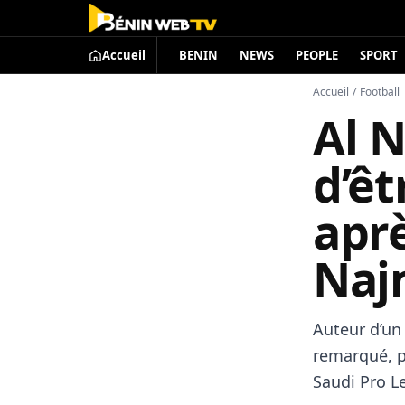
Accueil
BENIN
NEWS
PEOPLE
SPORT
Accueil
/
Football
Al N
d’êt
aprè
Naj
Auteur d’un
remarqué, p
Saudi Pro L