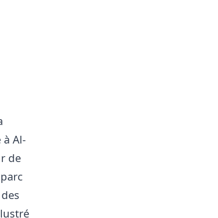
a
 à Al-
ur de
 parc
 des
lustré