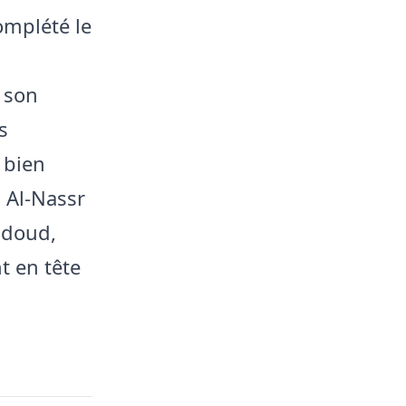
omplété le
r son
s
 bien
, Al-Nassr
hdoud,
t en tête