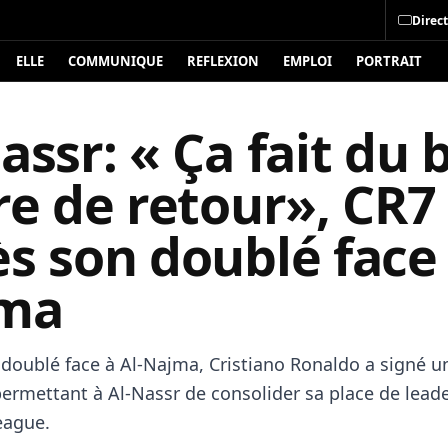
Direct
ELLE
COMMUNIQUE
REFLEXION
EMPLOI
PORTRAIT
assr: « Ça fait du 
re de retour», CR7
s son doublé face 
ma
 doublé face à Al-Najma, Cristiano Ronaldo a signé u
ermettant à Al-Nassr de consolider sa place de lead
eague.