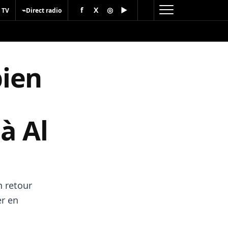
f
X
◎
▶
⌁
 TV
Direct radio
bien
à Al
n retour
er en