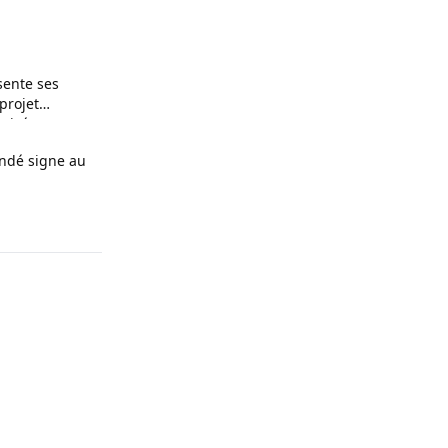
sente ses
projet
rivés et
en à Infantino
andé signe au