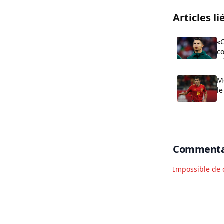
Articles li
«C
c
dé
au
Me
le
Commenta
Impossible de 