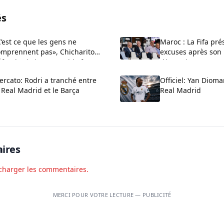
és
’est ce que les gens ne
Maroc : La Fifa pré
omprennent pas», Chicharito
excuses après son 
fend Cristiano Ronaldo face
d’investissements p
x critiques sur son arrogance
réaffirme son souti
rcato: Rodri a tranché entre
Officiel: Yan Diom
 Real Madrid et le Barça
Real Madrid
ires
charger les commentaires.
MERCI POUR VOTRE LECTURE — PUBLICITÉ