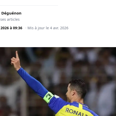
c Déguénon
 ses articles
. 2026
à
09:36
·
Mis à jour le
4 avr. 2026