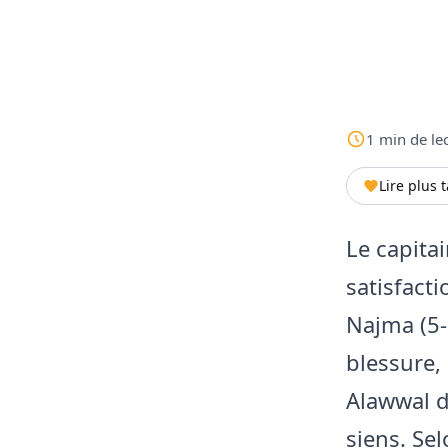
1
min
de le
Lire plus 
Le capitai
satisfacti
Najma (5-
blessure,
Alawwal d
siens. Sel