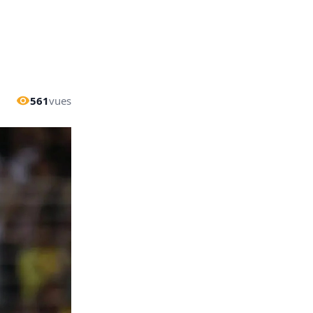
561
vues