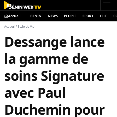
Accueil
BENIN
NEWS
PEOPLE
SPORT
ELLE
C
Accueil
/
Style de Vie
Dessange lance
la gamme de
soins Signature
avec Paul
Duchemin pour