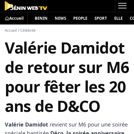
Accueil
BENIN
NEWS
PEOPLE
SPORT
ELLE
C
Accueil
/
Célébrité
Valérie Damidot
de retour sur M6
pour fêter les 20
ans de D&CO
Valérie Damidot
revient sur M6 pour une soirée
spéciale baptisée
Déco, la soirée anniversaire
,