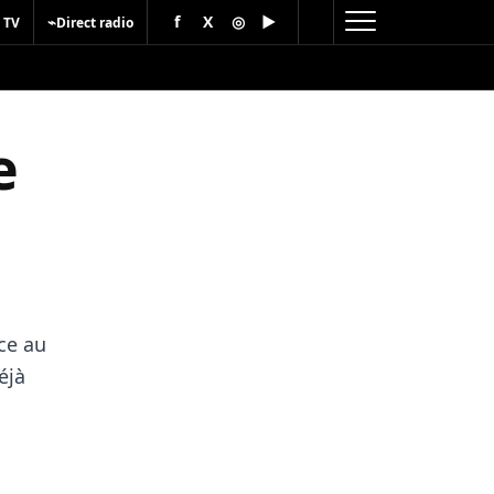
f
X
◎
▶
⌁
 TV
Direct radio
e
ce au
éjà