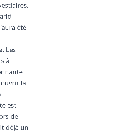
estiaires.
arid
’aura été
e. Les
ts à
onnante
ouvrir la
a
te est
lors de
it déjà un