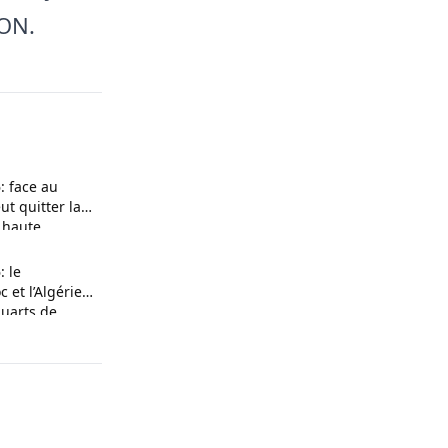
ON.
: face au
ut quitter la
e haute
 le
 et l’Algérie
quarts de