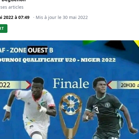
 ses articles
i 2022
à
07:49
·
Mis à jour le
30 mai 2022
RT