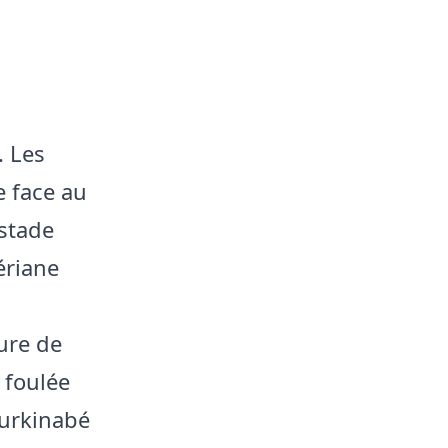
. Les
e face au
 stade
ériane
ure de
 foulée
 burkinabé