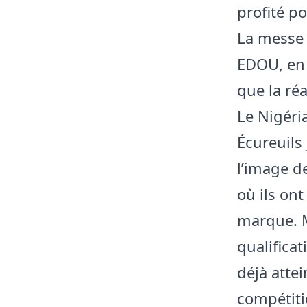
profité po
La messe 
EDOU, en 
que la réa
Le Nigéri
Écureuils
l’image d
où ils on
marque. M
qualifica
déjà attei
compétitio