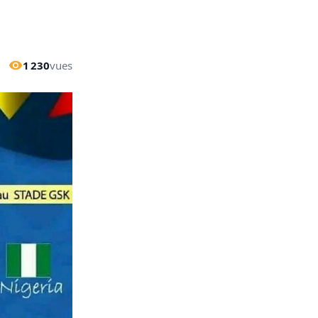
1 230
vues