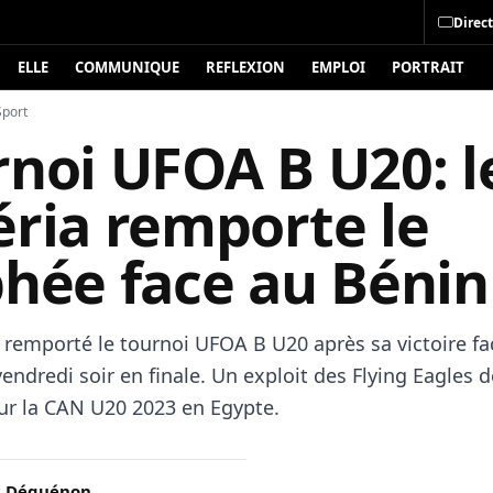
Direct
ELLE
COMMUNIQUE
REFLEXION
EMPLOI
PORTRAIT
Sport
rnoi UFOA B U20: l
éria remporte le
phée face au Bénin
a remporté le tournoi UFOA B U20 après sa victoire fa
vendredi soir en finale. Un exploit des Flying Eagles d
our la CAN U20 2023 en Egypte.
c Déguénon