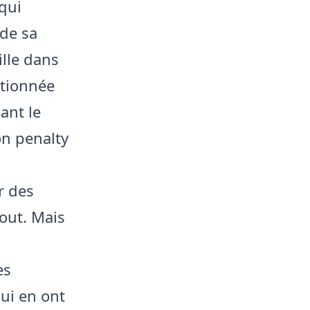
qui
 de sa
ille dans
ctionnée
ant le
on penalty
r des
bout. Mais
es
qui en ont