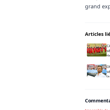
grand ex
Articles li
C
sé
de
O
s
la
Commenta