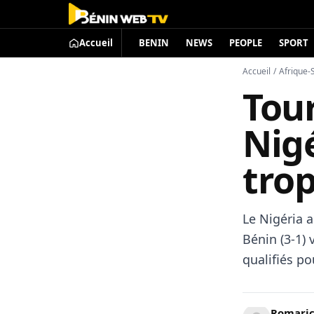
Accueil
BENIN
NEWS
PEOPLE
SPORT
Accueil
/
Afrique-
Tou
Nig
tro
Le Nigéria 
Bénin (3-1) 
qualifiés p
Romari