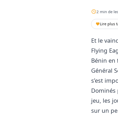
2
min
de le
Lire plus 
Et le vai
Flying Eag
Bénin en 
Général S
s’est impo
Dominés p
jeu, les j
sur un pen