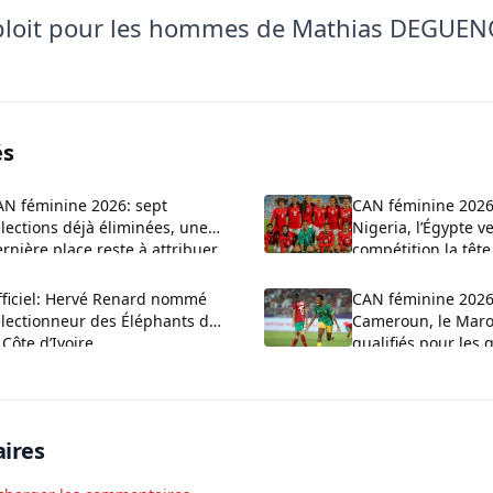
ploit pour les hommes de Mathias DEGUEN
és
AN féminine 2026: sept
CAN féminine 2026
lections déjà éliminées, une
Nigeria, l’Égypte ve
rnière place reste à attribuer
compétition la têt
fficiel: Hervé Renard nommé
CAN féminine 2026:
électionneur des Éléphants de
Cameroun, le Maroc
 Côte d’Ivoire
qualifiés pour les 
finale
ires