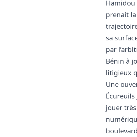
Hamidou D
prenait l
trajectoi
sa surfac
par l’arbi
Bénin à jo
litigieux 
Une ouver
Écureuils
jouer très
numérique
boulevard