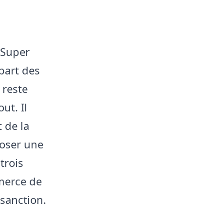
 Super
part des
 reste
ut. Il
 de la
poser une
trois
merce de
 sanction.