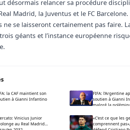
ut désormais relancer sa procédure discipl
Real Madrid, la Juventus et le FC Barcelone.
s ne se laisseront certainement pas faire. La
 trois géants et l’instance européenne risqu
e.
és
FA: la CAF maintient son
FIFA: l’Argentine a
utien à Gianni Infantino
soutien à Gianni I
malgré la polémiq
rcato: Vinicius Junior
«C’est ce que les g
rolonge au Real Madrid
comprennent pas»,
usqu’en 2032
défend Cristiano R