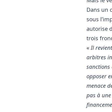
Dans un c
sous l’imp
autorise 
trois fron
«
Il revien
arbitres i
sanctions 
opposer en
menace de 
pas à une 
financeme