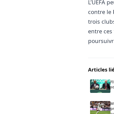
L’UEFA pe
contre le 
trois club
entre ces
poursuivr
Articles li
FI
so
Me
p
j