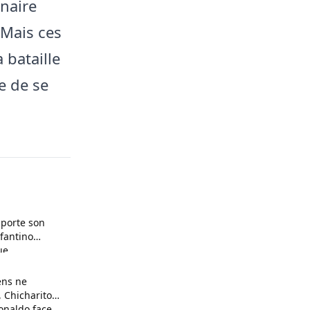
inaire
 Mais ces
 bataille
e de se
pporte son
nfantino
ue
ens ne
 Chicharito
onaldo face