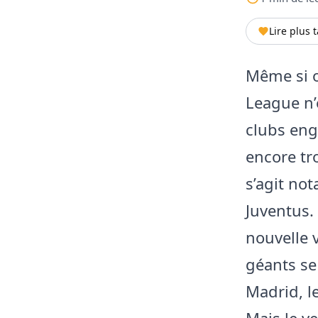
Lire plus 
Même si o
League n’
clubs eng
encore tr
s’agit no
Juventus.
nouvelle v
géants se
Madrid, le
Mais le ve