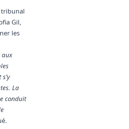
tribunal
fia Gil,
ner les
t aux
les
 s’y
tes. La
ne conduit
le
ué.