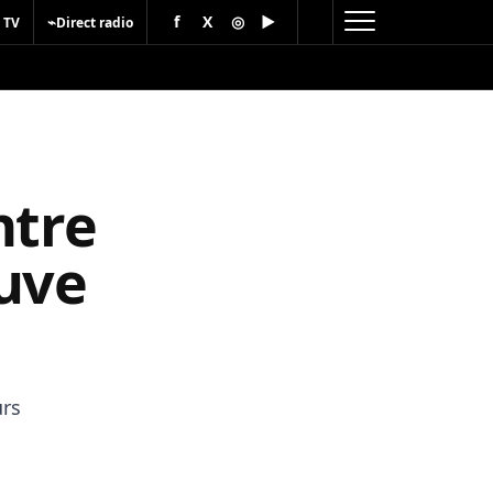
f
X
◎
▶
⌁
 TV
Direct radio
ntre
Juve
urs