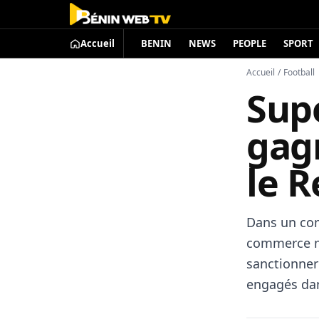
Accueil
BENIN
NEWS
PEOPLE
SPORT
Accueil
/
Football
Supe
gag
le R
Dans un com
commerce m
sanctionner 
engagés dan