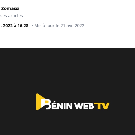
 Zomassi
 ses articles
r. 2022
à
16:28
·
Mis à jour le
21 avr. 2022