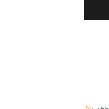
1
min
de le