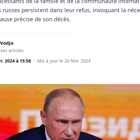
incessants de la famille et de la communauté internat
s russes persistent dans leur refus, invoquant la néce
 cause précise de son décès.
 Vodjo
 ses articles
vr. 2024
à
15:58
·
Mis à jour le
20 févr. 2024