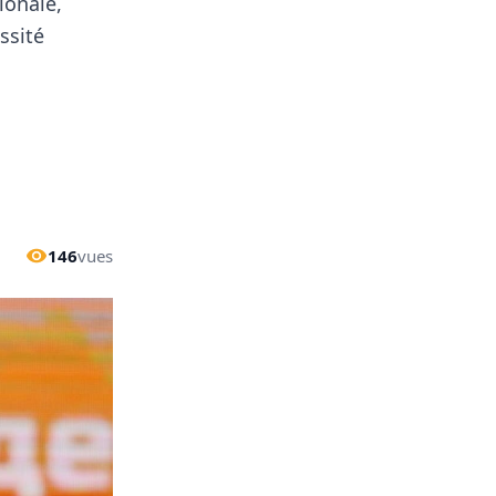
ionale,
ssité
146
vues