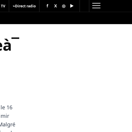
f
X
◎
▶
⌁
 TV
Direct radio
eà¯
le 16
imir
 Malgré