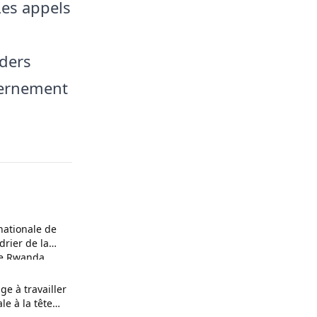
Les appels
aders
vernement
nationale de
ndrier de la
le Rwanda
ge à travailler
le à la tête