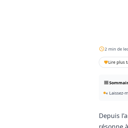
2
min
de le
Lire plus 
Sommai
« Laissez-m
Depuis l’
résonne à