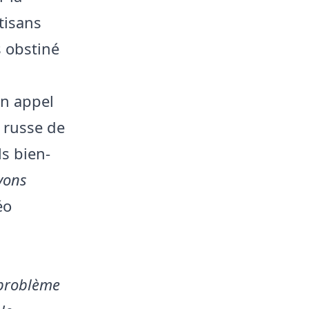
tisans
s obstiné
un appel
 russe de
ls bien-
vons
éo
e problème