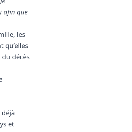
Je
i afin que
lle, les
t qu’elles
e du décès
e
 déjà
ys et