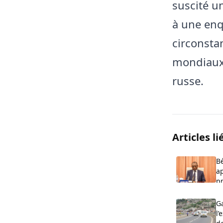
suscité u
à une enq
circonsta
mondiaux 
russe.
Articles li
Bé
ap
p
Ga
l’