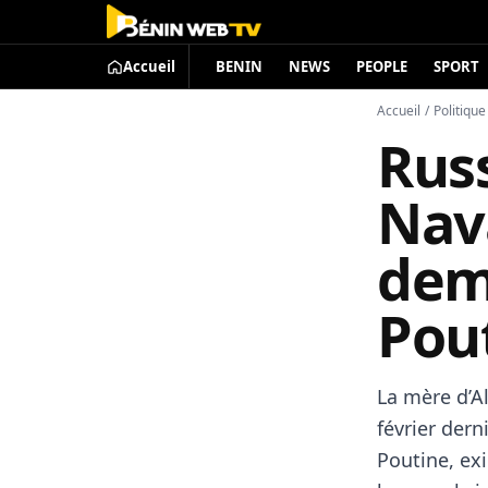
Accueil
BENIN
NEWS
PEOPLE
SPORT
Accueil
/
Politique
Russ
Nav
dem
Pou
La mère d’A
février dern
Poutine, exi