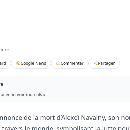
cture
tard
Google News
Commenter
Partager
re
oi enfin voir mon fils »
annonce de la mort d’Alexeï Navalny, son n
 travers le monde, symbolisant la lutte pou