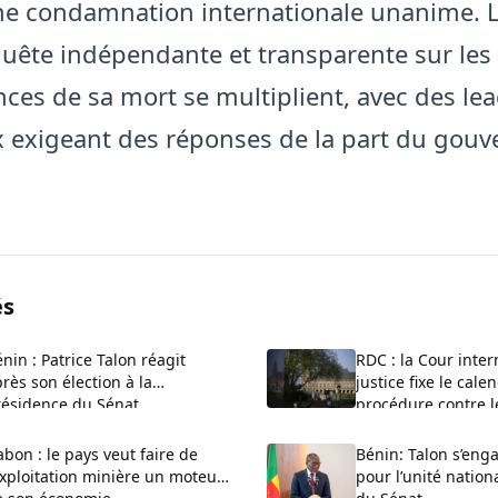
ne condamnation internationale unanime. 
uête indépendante et transparente sur les
nces de sa mort se multiplient, avec des le
exigeant des réponses de la part du gou
és
nin : Patrice Talon réagit
RDC : la Cour inter
rès son élection à la
justice fixe le cale
résidence du Sénat
procédure contre 
bon : le pays veut faire de
Bénin: Talon s’enga
exploitation minière un moteur
pour l’unité nationa