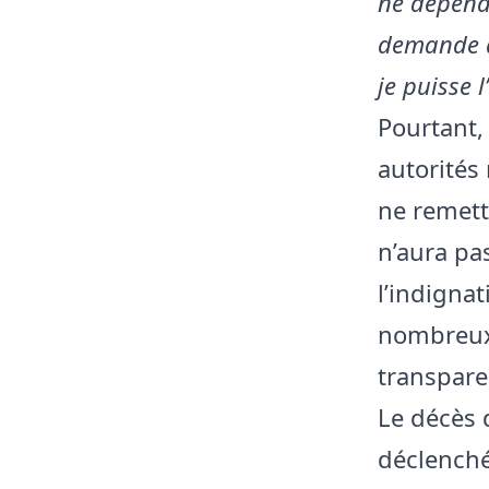
ne dépend 
demande à 
je puisse 
Pourtant,
autorités
ne remett
n’aura pa
l’indignat
nombreux 
transpare
Le décès 
déclenché