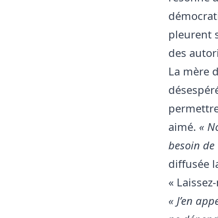
démocrati
pleurent s
des autor
La mère d
désespéré
permettre 
aimé.
« N
besoin de 
diffusée 
« Laissez-
« J’en app