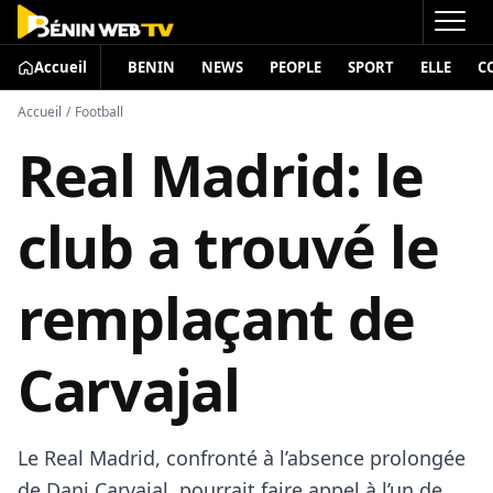
Accueil
BENIN
NEWS
PEOPLE
SPORT
ELLE
C
Accueil
/
Football
Real Madrid: le
club a trouvé le
remplaçant de
Carvajal
Le Real Madrid, confronté à l’absence prolongée
de Dani Carvajal, pourrait faire appel à l’un de