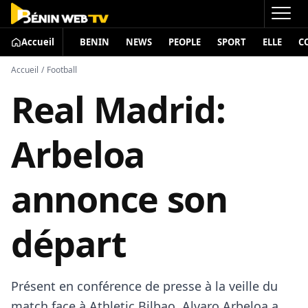
Accueil
BENIN
NEWS
PEOPLE
SPORT
ELLE
C
Accueil
/
Football
Real Madrid:
Arbeloa
annonce son
départ
Présent en conférence de presse à la veille du
match face à Athletic Bilbao, Alvaro Arbeloa a