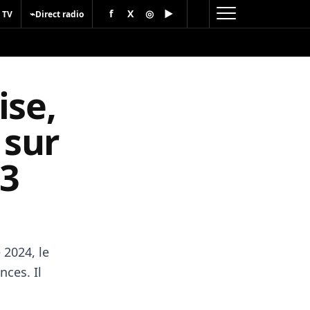
f
X
◎
▶
⌁
 TV
Direct radio
ise,
 sur
23
 2024, le
nces. Il