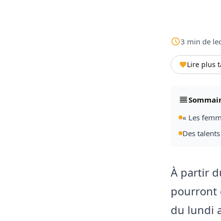
3
min
de le
Lire plus 
Sommai
« Les femm
Des talents
À partir 
pourront 
du lundi 