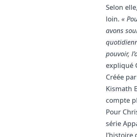
Selon ell
loin.
« Po
avons souh
quotidienn
pouvoir, l
expliqué 
Créée par
Kismath B
compte pl
Pour Chri
série Appa
l’histoire