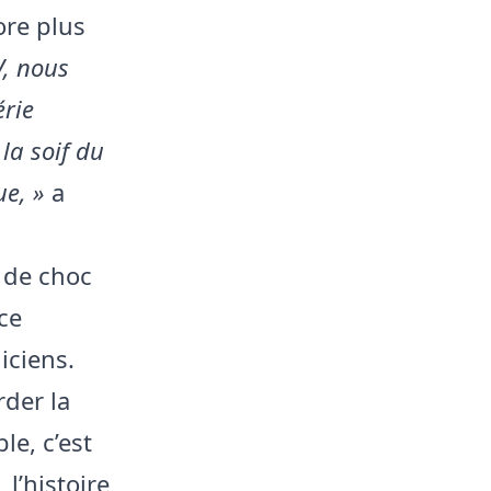
ore plus
V, nous
érie
 la soif du
ue, »
a
o de choc
ce
iciens.
rder la
le, c’est
l’histoire