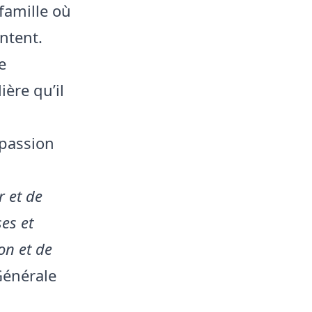
 famille où
ntent.
e
ière qu’il
 passion
r et de
ses et
on et de
Générale