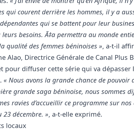
es.
« J’ai envie de montrer qu’en Afrique, il n’
 qui courent derrière les hommes, il y a aus
dépendantes qui se battent pour leur busines
 leurs besoins. Ã‡a permettra au monde enti
la qualité des femmes béninoises »
, a-t-il aff
ne Alao, Directrice Générale de Canal Plus B
êt pour diffuser cette série qui va dépasser 
.
« Nous avons la grande chance de pouvoir d
mière grande saga béninoise, nous sommes dif
es ravies d’accueillir ce programme sur nos
u 23 décembre. »
, a-t-elle exprimé.
ts locaux