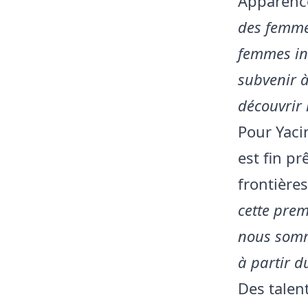
Apparenc
des femmes
femmes in
subvenir à
découvrir 
Pour Yaci
est fin pr
frontières
cette pre
nous somm
à partir d
Des talen