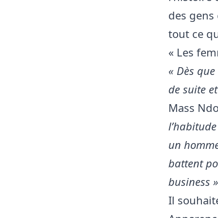
des gens q
tout ce qu
« Les fem
« Dès que 
de suite et
Mass Ndo
l’habitude
un homme. 
battent po
business 
Il souhait