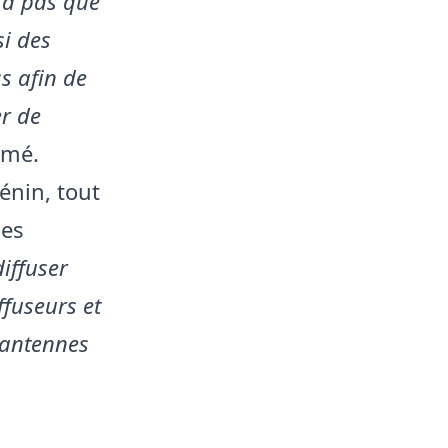
y a pas que
si des
s afin de
er de
irmé.
énin, tout
les
iffuser
fuseurs et
 antennes