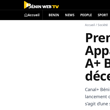
Accueil
BENIN
NEWS
PEOPLE
SPORT
Accueil
/
Société
Prem
App
A+ B
déc
Canal+ Béni
lancement of
s’agit d’une