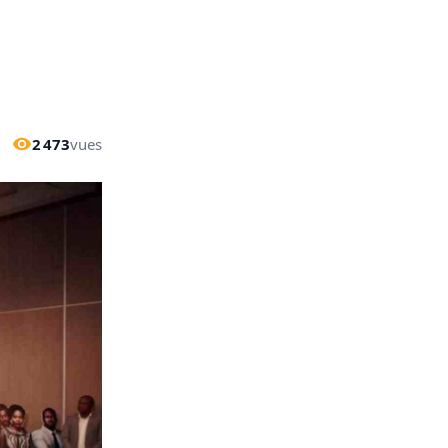
2 473
vues