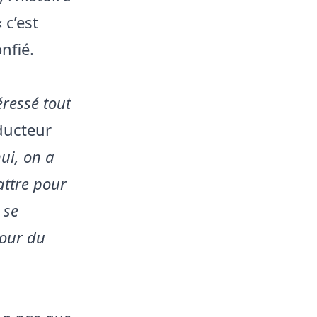
 c’est
nfié.
éressé tout
oducteur
ui, on a
attre pour
 se
tour du