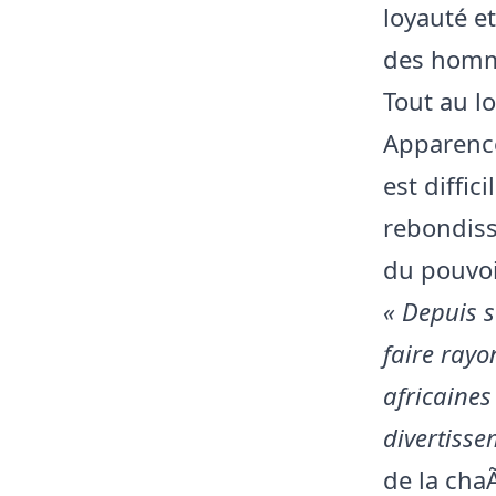
loyauté et
des homme
Tout au l
Apparences
est diffic
rebondiss
du pouvoir
« Depuis s
faire rayo
africaines
divertisse
de la cha