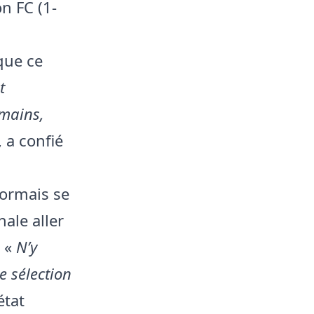
n FC (1-
que ce
t
mains,
, a confié
sormais se
nale aller
. «
N’y
e sélection
état