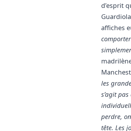
d’esprit q
Guardiola
affiches 
comporter 
simpleme
madrilène,
Mancheste
les grande
s’agit pa
individuel
perdre, on 
tête. Les 