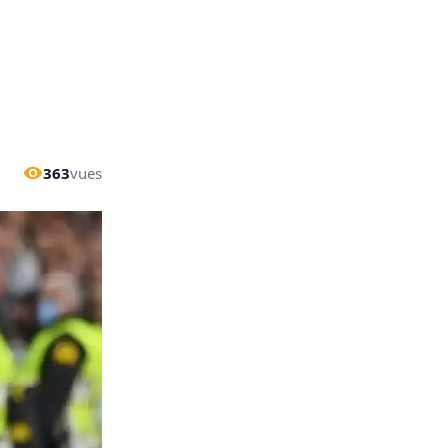
363
vues