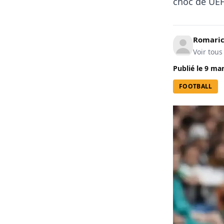
choc de UEF
Romari
Voir tous
Publié le
9 mar
FOOTBALL