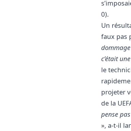
s’imposai
0).
Un résult
faux pas p
dommage q
c’était un
le techni
rapidemen
projeter v
de la UEF
pense pas 
», a-t-il 