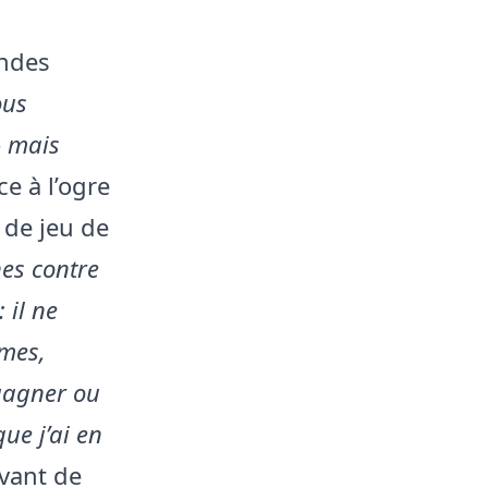
andes
ous
— mais
ce à l’ogre
é de jeu de
es contre
 il ne
êmes,
 gagner ou
que j’ai en
vant de