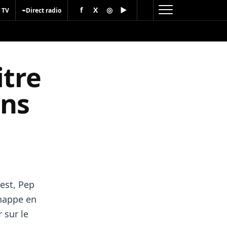
f
X
◎
▶
⌁
 TV
Direct radio
itre
ins
est, Pep
chappe en
 sur le