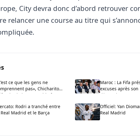
urope, City devra donc d’abord retrouver c
tre relancer une course au titre qui s’annon
ompliquée.
és
’est ce que les gens ne
Maroc : La Fifa pré
omprennent pas», Chicharito
excuses après son 
fend Cristiano Ronaldo face
d’investissements p
x critiques sur son arrogance
réaffirme son souti
rcato: Rodri a tranché entre
Officiel: Yan Diom
 Real Madrid et le Barça
Real Madrid