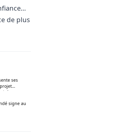
onfiance…
ce de plus
sente ses
projet
rivés et
en à Infantino
andé signe au