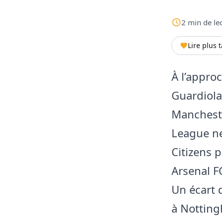
2
min
de le
Lire plus 
À l’appro
Guardiola
Mancheste
League ne
Citizens 
Arsenal F
Un écart 
à Notting