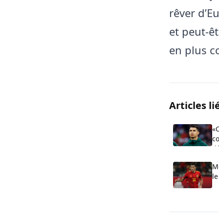
rêver d’E
et peut-ê
en plus c
Articles li
«C
c
dé
au
Me
le