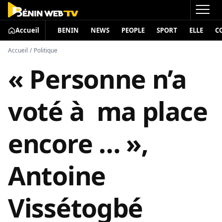
Accueil
BENIN
NEWS
PEOPLE
SPORT
ELLE
C
Accueil
/
Politique
« Personne n’a
voté à ma place
encore … »,
Antoine
Vissétogbé