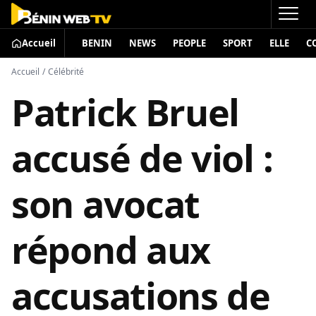
Accueil
BENIN
NEWS
PEOPLE
SPORT
ELLE
C
Accueil
/
Célébrité
Patrick Bruel
accusé de viol :
son avocat
répond aux
accusations de