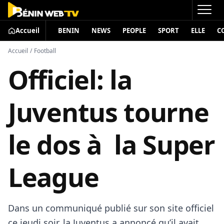
Accueil
BENIN
NEWS
PEOPLE
SPORT
ELLE
C
Accueil
/
Football
Officiel: la
Juventus tourne
le dos à la Super
League
Dans un communiqué publié sur son site officiel
ce jeudi soir, la Juventus a annoncé qu’il avait