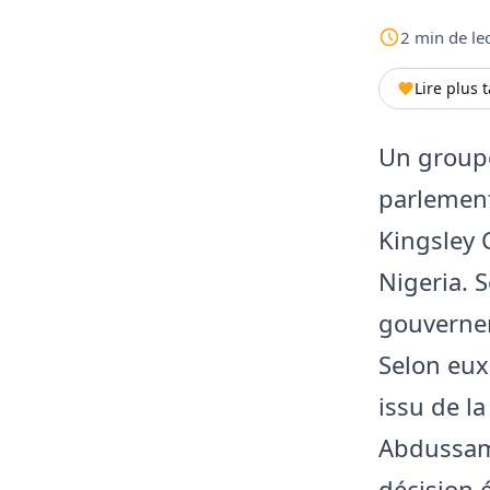
2
min
de le
Lire plus 
Un groupe
parlement
Kingsley 
Nigeria. S
gouvernem
Selon eux
issu de l
Abdussam
décision 