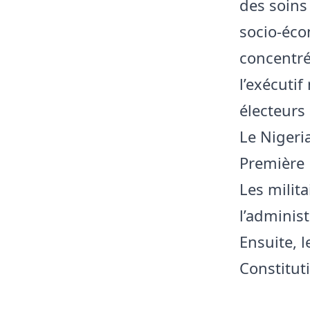
des soins
socio-éco
concentr
l’exécuti
électeurs 
Le Nigeri
Première 
Les milita
l’administ
Ensuite, l
Constitut