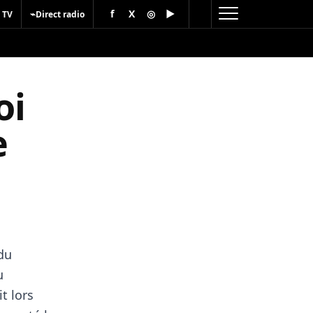
f
X
◎
▶
⌁
 TV
Direct radio
oi
e
du
u
t lors