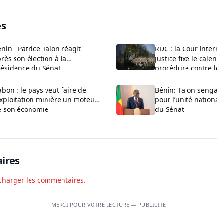
és
nin : Patrice Talon réagit
RDC : la Cour inter
rès son élection à la
justice fixe le cale
résidence du Sénat
procédure contre 
bon : le pays veut faire de
Bénin: Talon s’enga
exploitation minière un moteur
pour l’unité nationa
e son économie
du Sénat
ires
charger les commentaires.
MERCI POUR VOTRE LECTURE — PUBLICITÉ