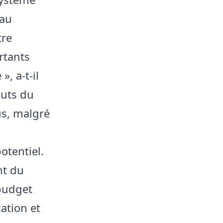
 au
tre
rtants
, a-t-il
auts du
us, malgré
otentiel.
nt du
 budget
ation et