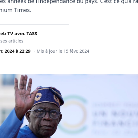
es années de l’indépendance du pays. C’est ce qu’a r
mium Times.
eb TV avec TASS
 ses articles
vr. 2024
à
22:29
·
Mis à jour le
15 févr. 2024