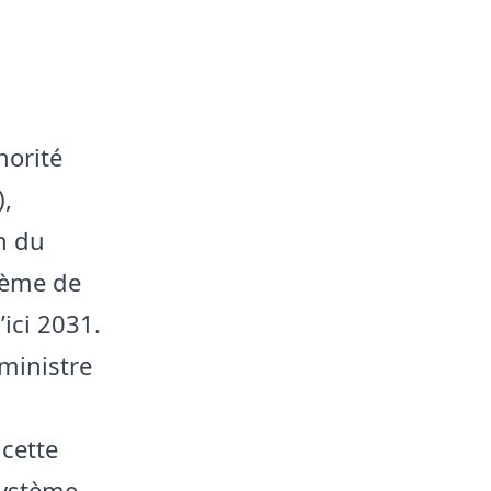
norité
),
n du
stème de
ici 2031.
 ministre
cette
système