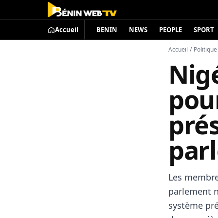
Accueil
BENIN
NEWS
PEOPLE
SPORT
Accueil
/
Politique
Nigé
pou
prés
par
Les membre
parlement ni
système pré