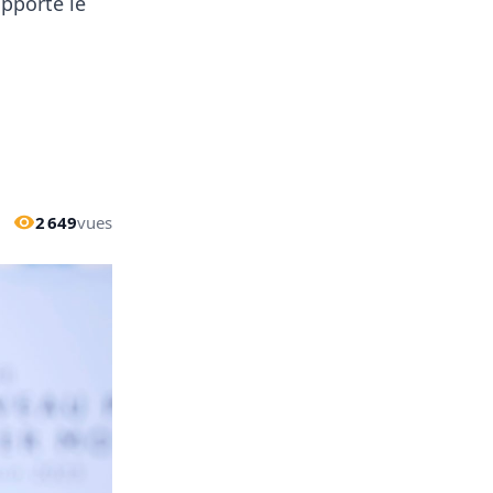
apporté le
2 649
vues