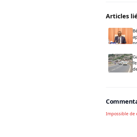
Articles li
Bé
ap
p
Ga
l’
d
Commenta
Impossible de 