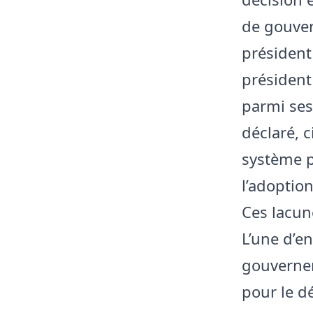
de gouver
président
président
parmi ses
déclaré, c
système p
l’adoptio
Ces lacun
L’une d’e
gouvernem
pour le d