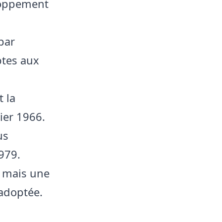
eloppement
s
par
ptes aux
 la
ier 1966.
us
1979.
, mais une
 adoptée.