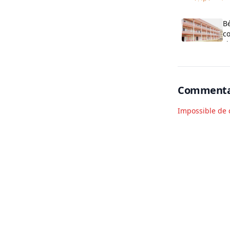
o
B
co
cl
O
Commenta
Impossible de 