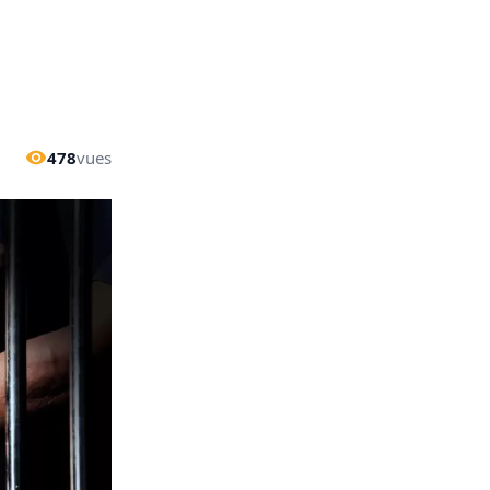
478
vues