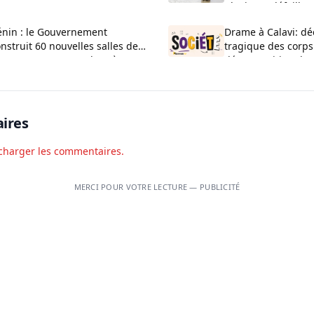
uvert pour 2026-2027
plusieurs défaillan
administratives
énin : le Gouvernement
Drame à Calavi: dé
nstruit 60 nouvelles salles de
tragique des corps
asse au CEG La Verdure à
décomposition d’u
uèdo
Kansounkpa
ires
charger les commentaires.
MERCI POUR VOTRE LECTURE — PUBLICITÉ