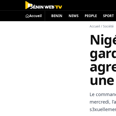
Accueil
BENIN
NEWS
PEOPLE
SPORT
Accueil
/
Société
Nigé
gar
agre
une
Le commande
mercredi, l’
s3xuellemen