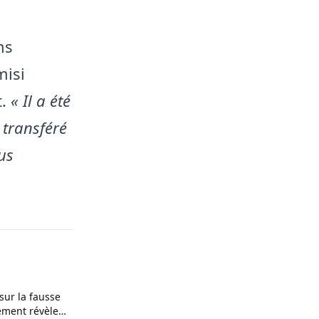
ns
misi
t.
« Il a été
a transféré
us
 sur la fausse
ement révèle