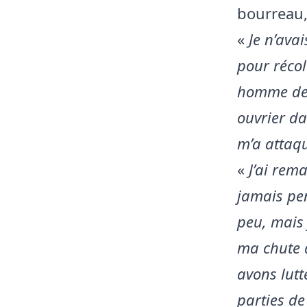
bourreau, 
«
Je n’avai
pour récol
homme de 
ouvrier d
m’a attaqu
«
J’ai rem
jamais pen
peu, mais 
ma chute q
avons lutt
parties de