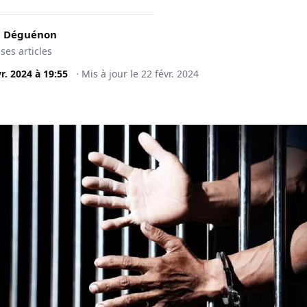
c Déguénon
 ses articles
vr. 2024
à
19:55
·
Mis à jour le
22 févr. 2024