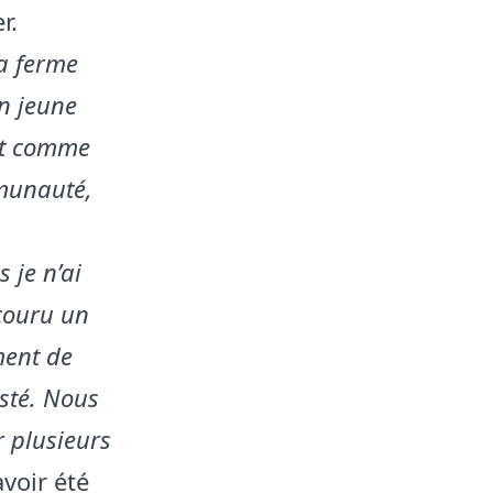
r.
la ferme
un jeune
nt comme
munauté,
 je n’ai
 couru un
ment de
isté. Nous
 plusieurs
voir été