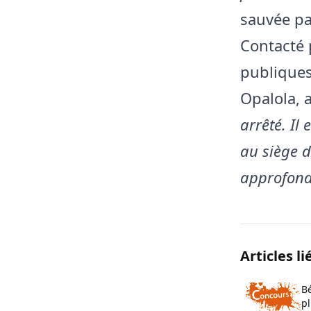
sauvée par
Contacté 
publiques
Opalola, 
arrêté. Il 
au siège d
approfondi
Articles li
Bé
pl