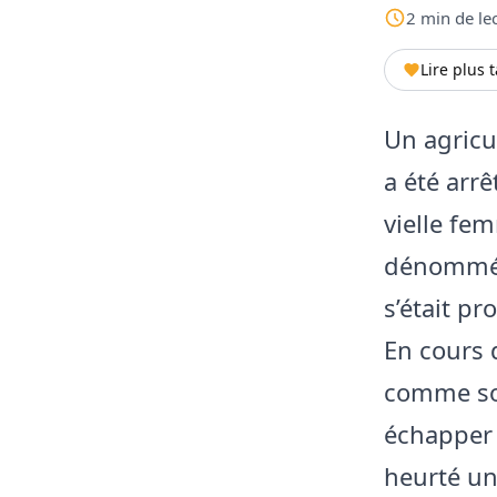
2
min
de le
Lire plus 
Un agricu
a été arr
vielle fem
dénommée
s’était pr
En cours 
comme son
échapper 
heurté un