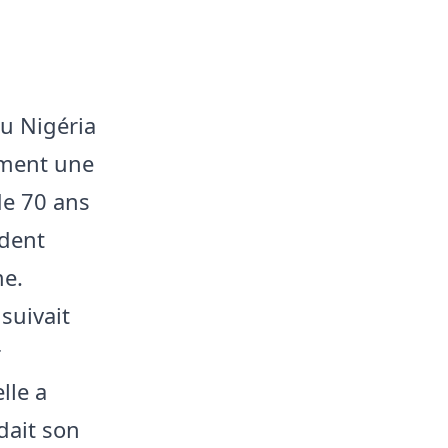
au Nigéria
lement une
de 70 ans
cident
me.
suivait
r
lle a
dait son