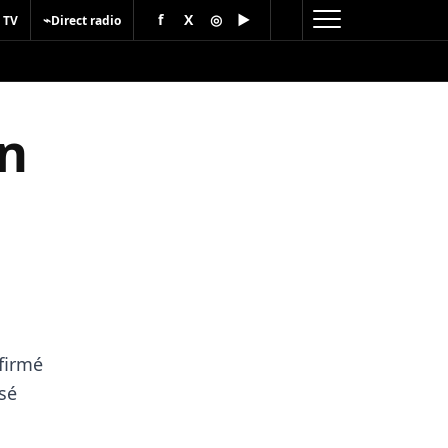
f
X
◎
▶
⌁
 TV
Direct radio
en
firmé
ssé