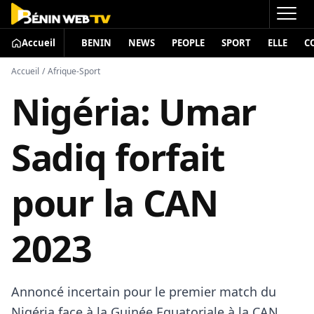
Accueil
BENIN
NEWS
PEOPLE
SPORT
ELLE
C
Accueil
/
Afrique-Sport
Nigéria: Umar
Sadiq forfait
pour la CAN
2023
Annoncé incertain pour le premier match du
Nigéria face à la Guinée Equatoriale à la CAN