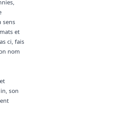
nnies,
e
n sens
rmats et
s ci, fais
 son nom
et
in, son
ment