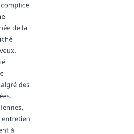
 complice
ne
ée de la
iché
veux,
ié
de
malgré des
ées.
liennes,
 entretien
ent à