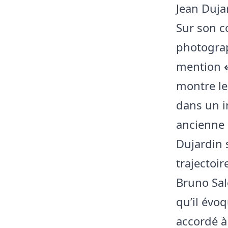
Jean Duj
Sur son c
photogra
mention
montre le
dans un i
ancienne 
Dujardin 
trajectoir
Bruno Sal
qu’il évo
accordé à