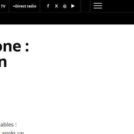
f
X
◎
▶
⌁
 TV
Direct radio
ne :
n
ables :
 après un