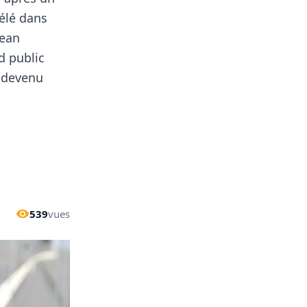
élé dans
Jean
d public
t devenu
539
vues