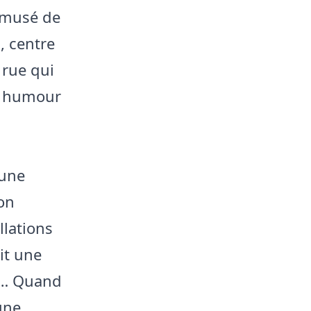
 amusé de
, centre
 rue qui
on humour
 une
ion
lations
ait une
ia… Quand
une