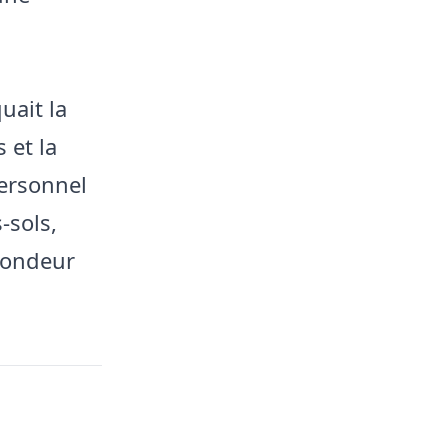
uait la
 et la
personnel
‑sols,
ofondeur