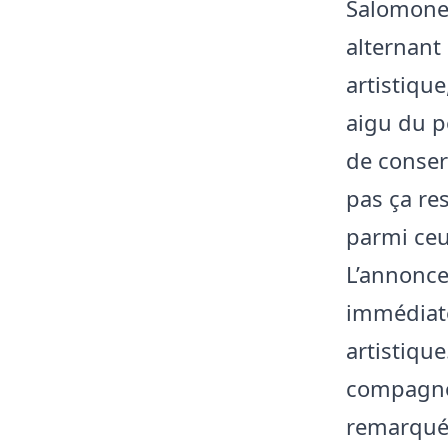
Salomone 
alternant 
artistiqu
aigu du p
de conserv
pas ça re
parmi ceu
L’annonce
immédiate
artistiqu
compagnon
remarqué 