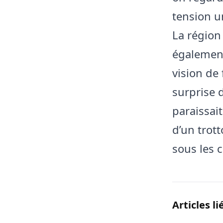
tension un
La région 
également 
vision de
surprise d
paraissai
d’un trot
sous les 
Articles li