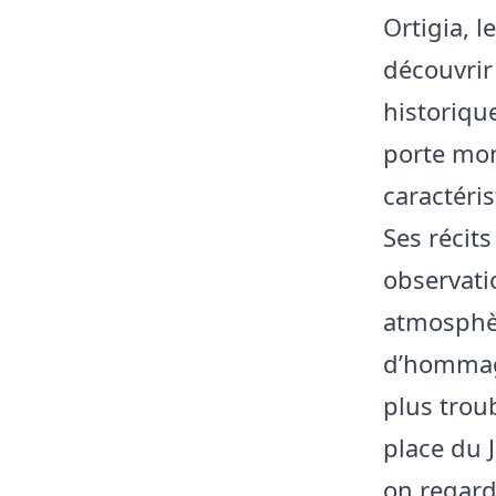
Ortigia, l
découvrir 
historiqu
porte mon
caractéris
Ses récits
observati
atmosphèr
d’hommage
plus troub
place du 
on regard