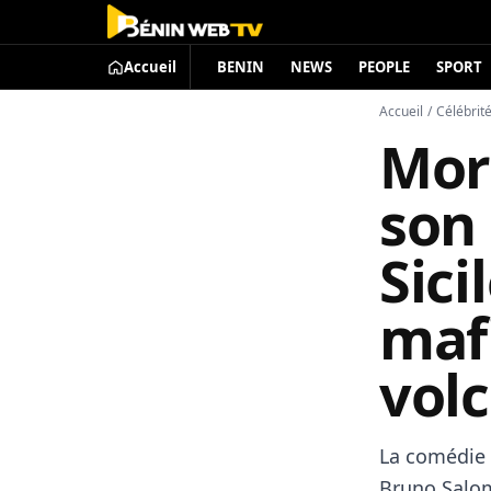
Accueil
BENIN
NEWS
PEOPLE
SPORT
Accueil
/
Célébrit
Mor
son 
Sici
maf
vol
La comédie f
Bruno Salom