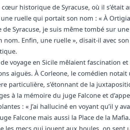
e cœur historique de Syracuse, où il s’était
une ruelle qui portait son nom : « À Ortigia
e de Syracuse, je suis même tombé sur une
 nom. Enfin, une ruelle », disait‑il avec s
tique.
 de voyage en Sicile mêlaient fascination et
ons aiguës. À Corleone, le comédien notait
e particulière, s’étonnant de la juxtaposit
s à la mémoire du juge Falcone et d’appel
lantes : « J’ai halluciné en voyant qu’il y av
Juge Falcone mais aussi la Place de la Maf
e les mecs qui jouent aux boules, on sent 