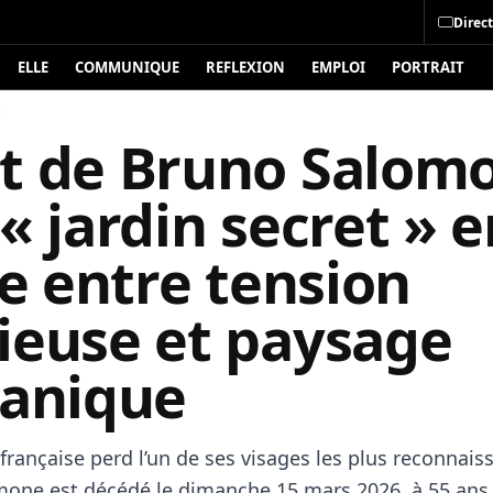
Direct
ELLE
COMMUNIQUE
REFLEXION
EMPLOI
PORTRAIT
é
t de Bruno Salomo
« jardin secret » e
le entre tension
ieuse et paysage
canique
rançaise perd l’un de ses visages les plus reconnaiss
one est décédé le dimanche 15 mars 2026, à 55 ans,