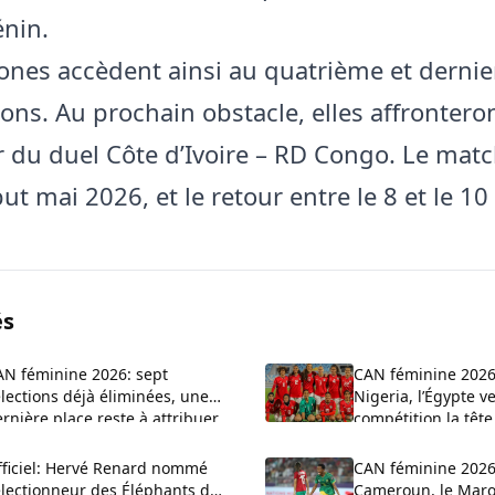
énin.
nes accèdent ainsi au quatrième et dernie
ions. Au prochain obstacle, elles affronteron
 du duel Côte d’Ivoire – RD Congo. Le match
t mai 2026, et le retour entre le 8 et le 10
és
AN féminine 2026: sept
CAN féminine 2026
lections déjà éliminées, une
Nigeria, l’Égypte ve
rnière place reste à attribuer
compétition la têt
fficiel: Hervé Renard nommé
CAN féminine 2026:
électionneur des Éléphants de
Cameroun, le Maroc