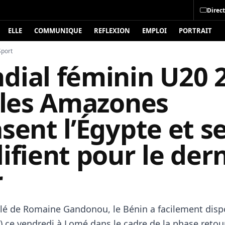
Direct
ELLE
COMMUNIQUE
REFLEXION
EMPLOI
PORTRAIT
Sport
dial féminin U20 
: les Amazones
sent l’Égypte et s
ifient pour le der
r
plé de Romaine Gandonou, le Bénin a facilement disp
0) ce vendredi à Lomé dans le cadre de la phase retou