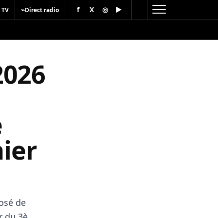
f
X
◎
▶
⌁
 TV
Direct radio
2026
e
nier
osé de
r du 3è