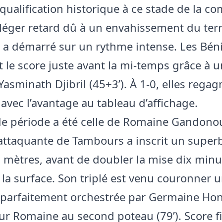
qualification historique à ce stade de la co
léger retard dû à un envahissement du terra
 a démarré sur un rythme intense. Les Bén
t le score juste avant la mi-temps grâce à 
Yasminath Djibril (45+3’). À 1-0, elles regag
 avec l’avantage au tableau d’affichage.
e période a été celle de Romaine Gandonou
’attaquante de Tambours a inscrit un super
 mètres, avant de doubler la mise dix minu
 la surface. Son triplé est venu couronner 
e parfaitement orchestrée par Germaine Hon
ur Romaine au second poteau (79’). Score fin