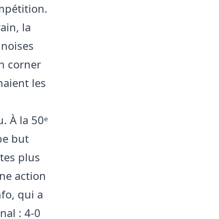
mpétition.
in, la
inoises
un corner
naient les
. À la 50ᵉ
be but
tes plus
une action
fo, qui a
al : 4-0