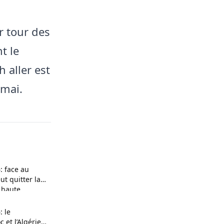
r tour des
t le
 aller est
 mai.
: face au
ut quitter la
e haute
 le
 et l’Algérie