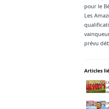
pour le B
Les Amazo
qualificat
vainqueur
prévu débu
Articles li
C
sé
de
O
s