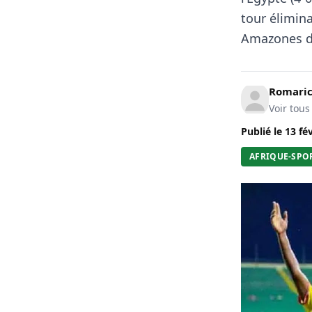
tour élimin
Amazones déf
Romari
Voir tous
Publié le
13 fé
AFRIQUE-SPO