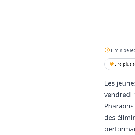
1
min
de le
Lire plus 
Les jeune
vendredi 
Pharaons 
des élimi
performan