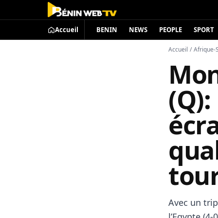
Accueil
BENIN
NEWS
PEOPLE
SPORT
Accueil
/
Afrique-
Mon
(Q)
écra
qual
tou
Avec un tri
l’Egypte (4-