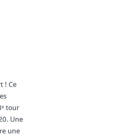
t ! Ce
les
ᵉ tour
20. Une
fre une