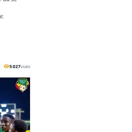
r.
5 027
vues