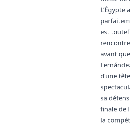
L’Égypte 
parfaitem
est toutef
rencontre.
avant que
Fernández 
d’une têt
spectacul
sa défense
finale de
la compét