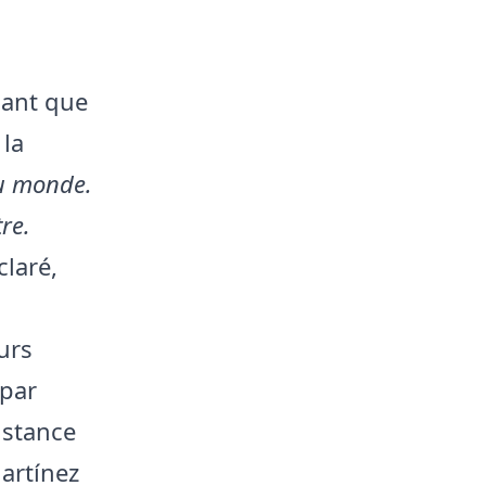
mant que
 la
du monde.
tre.
éclaré,
urs
 par
istance
artínez