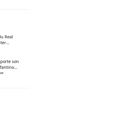
du Real
ter
pporte son
nfantino
ue