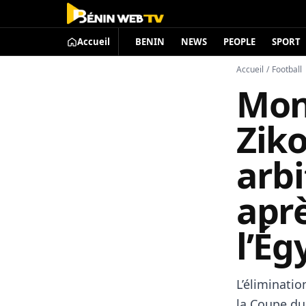
Accueil
BENIN
NEWS
PEOPLE
SPORT
Accueil
/
Football
Mon
Zik
arbi
aprè
l’Ég
L’éliminatio
la Coupe du