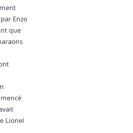
lement
t par Enzo
ant que
Pharaons
ont
on
ommencé
avait
e Lionel