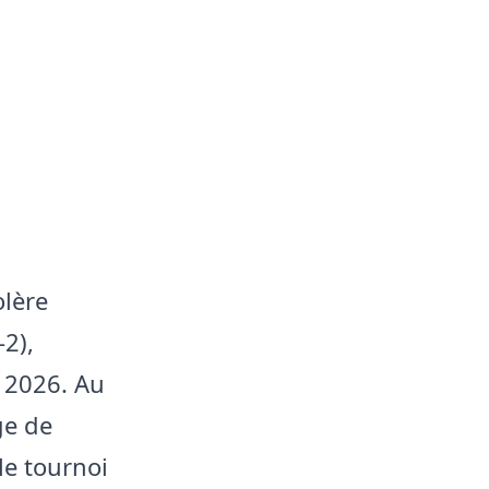
olère
-2),
 2026. Au
ge de
le tournoi