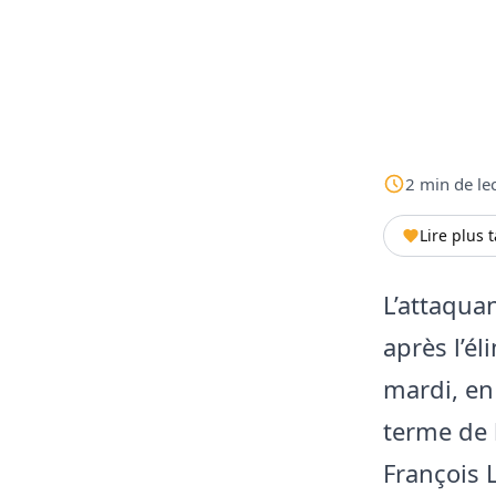
2
min
de le
Lire plus 
L’attaqua
après l’él
mardi, en
terme de l
François L