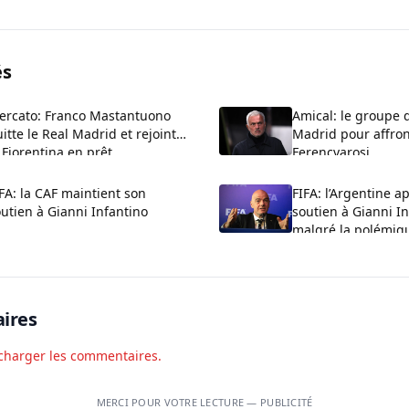
és
ercato: Franco Mastantuono
Amical: le groupe 
itte le Real Madrid et rejoint
Madrid pour affron
 Fiorentina en prêt
Ferencvarosi
FA: la CAF maintient son
FIFA: l’Argentine a
utien à Gianni Infantino
soutien à Gianni I
malgré la polémiq
ires
charger les commentaires.
MERCI POUR VOTRE LECTURE — PUBLICITÉ