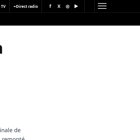
f
X
◎
▶
⌁
 TV
Direct radio
a
finale de
s remonté