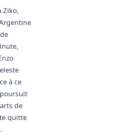
 Ziko,
’Argentine
 de
inute,
 Enzo
celeste
ce à ce
 poursuit
uarts de
te quitte
.