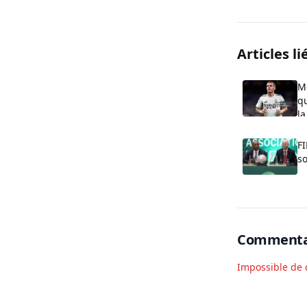
Articles li
M
qu
la
FI
so
Commenta
Impossible de 