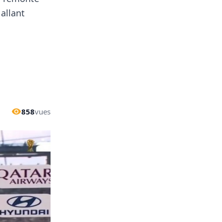
allant
858
vues