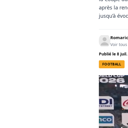
après la ren
jusqu’à évoq
Romari
Voir tous
Publié le
8 juil
FOOTBALL