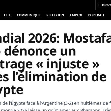
Direct
ELLE
COMMUNIQUE
REFLEXION
EMPLOI
PORTRAIT
dial 2026: Mostaf
o dénonce un
trage « injuste »
s l’élimination de
ypte
n de l’Égypte face à l’Argentine (3-2) en huitièmes de 
 monde 2026 laisse un goût amer aux Pharaons. Trè