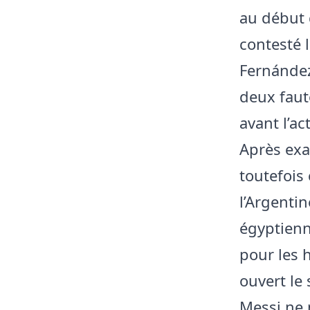
au début 
contesté l
Fernández
deux faut
avant l’ac
Après exa
toutefois 
l’Argentin
égyptienn
pour les 
ouvert le 
Messi ne 