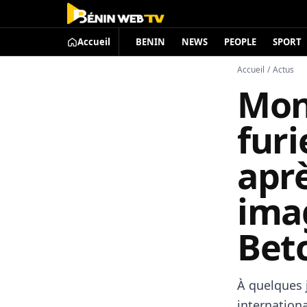
Accueil
BENIN
NEWS
PEOPLE
SPORT
Accueil
/
Actus
Mon
furi
aprè
ima
Betc
À quelques j
internationa