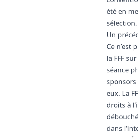
été en me
sélection.
Un précéd
Ce n’est 
la FFF sur
séance pho
sponsors d
eux. La FF
droits à 
débouché 
dans l’int