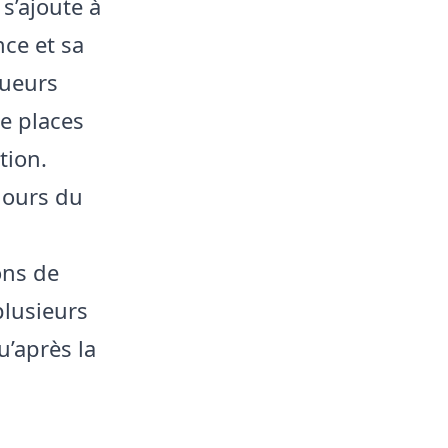
 s’ajoute à
nce et sa
oueurs
e places
tion.
jours du
ons de
plusieurs
u’après la