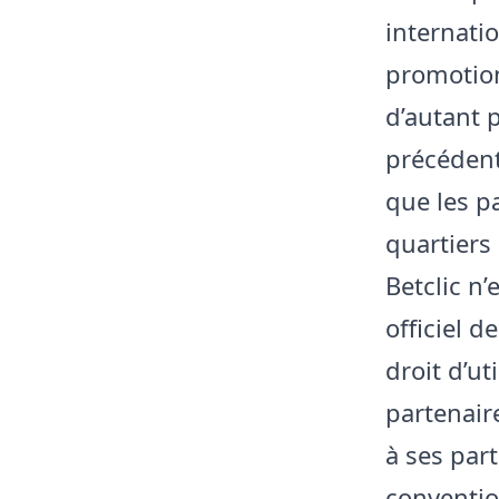
internati
promotion
d’autant p
précédent
que les p
quartiers
Betclic n’
officiel d
droit d’ut
partenair
à ses par
conventio