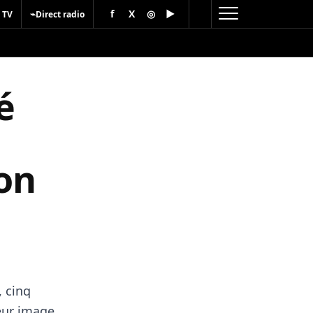
f
X
◎
▶
⌁
 TV
Direct radio
é
son
, cinq
leur image