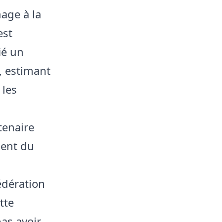
age à la
est
ié un
, estimant
 les
tenaire
ment du
édération
tte
as avoir