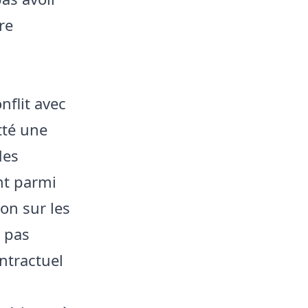
re
nflit avec
tté une
des
ant parmi
ion sur les
a pas
ntractuel