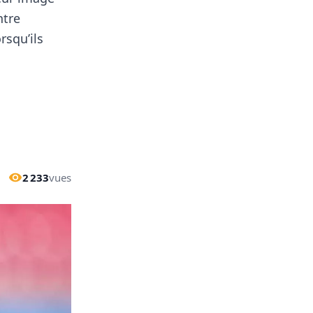
ntre
rsqu’ils
2 233
vues