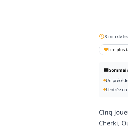
3
min
de le
Lire plus 
Sommai
Un précéde
L’entrée en
Cinq joue
Cherki, O