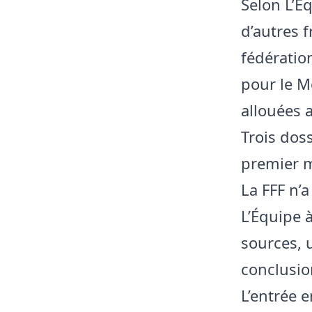
Selon L’Éq
d’autres f
fédératio
pour le M
allouées 
Trois dos
premier m
La FFF n’
L’Équipe à
sources, 
conclusi
L’entrée e