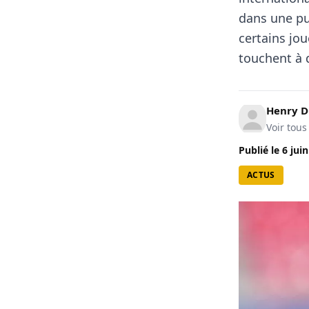
dans une pub
certains joue
touchent à d
Henry 
Voir tous
Publié le
6 jui
ACTUS