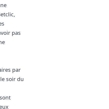
gne
etclic,
es
avoir pas
ne
aires par
le soir du
 sont
deux