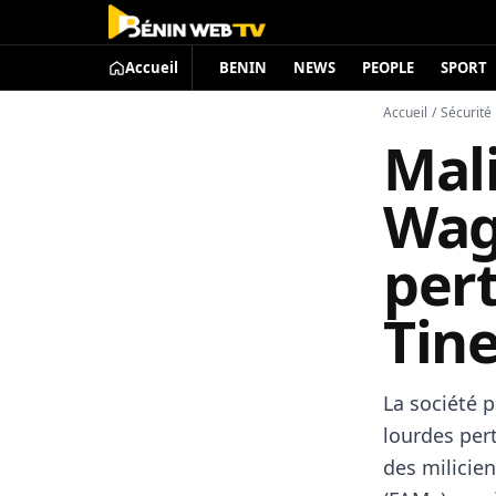
Accueil
BENIN
NEWS
PEOPLE
SPORT
Accueil
/
Sécurité
Mali
Wag
per
Tin
La société 
lourdes per
des milicie