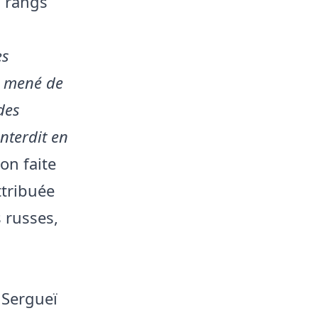
s rangs
es
t mené de
des
nterdit en
ion faite
tribuée
 russes,
 Sergueï