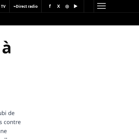
f
X
◎
▶
⌁
 TV
Direct radio
é à
ubi de
s contre
nne