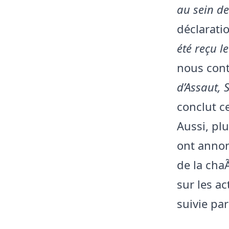
au sein d
déclarati
été reçu le
nous cont
d’Assaut, 
conclut c
Aussi, pl
ont annon
de la cha
sur les a
suivie pa