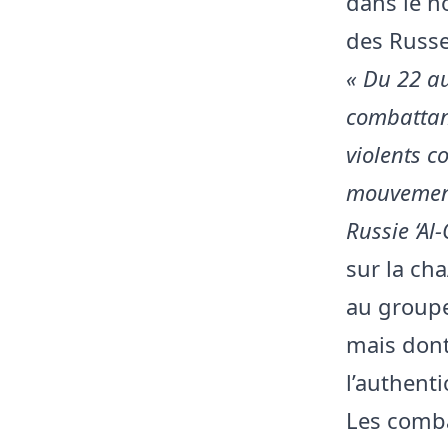
dans le n
des Russe
« Du 22 au
combattan
violents c
mouvements
Russie ‘Al
sur la ch
au groupe
mais dont
l’authenti
Les comb