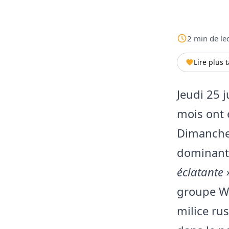
2
min
de le
Lire plus 
Jeudi 25 
mois ont é
Dimanche,
dominant
éclatante 
groupe Wa
milice rus