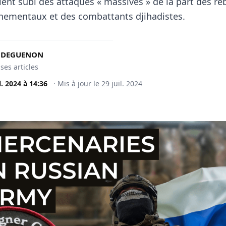
ent subi des attaques « massives » de la part des re
nementaux et des combattants djihadistes.
t DEGUENON
 ses articles
l. 2024
à
14:36
·
Mis à jour le
29 juil. 2024