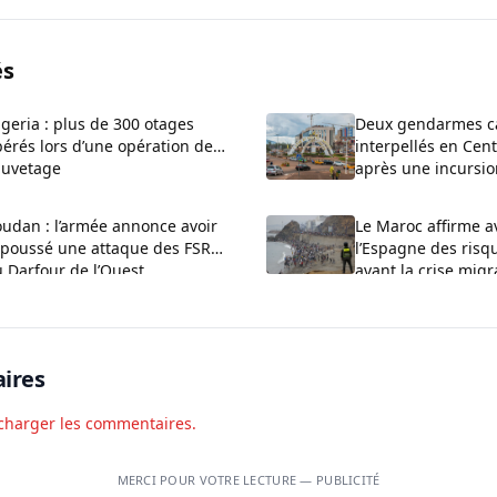
és
geria : plus de 300 otages
Deux gendarmes c
bérés lors d’une opération de
interpellés en Cen
auvetage
après une incursi
udan : l’armée annonce avoir
Le Maroc affirme a
epoussé une attaque des FSR
l’Espagne des risq
 Darfour de l’Ouest
avant la crise migr
ires
charger les commentaires.
MERCI POUR VOTRE LECTURE — PUBLICITÉ