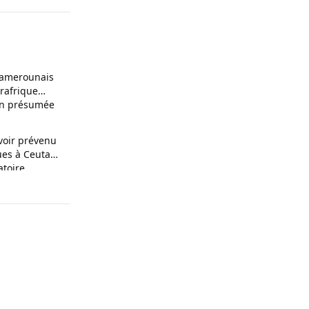
amerounais
trafrique
on présumée
voir prévenu
ues à Ceuta
atoire