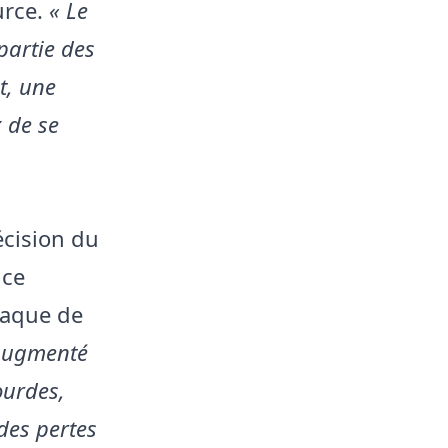
rce.
« Le
partie des
t, une
 de se
écision du
 ce
taque de
 augmenté
ourdes,
des pertes