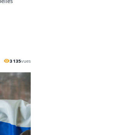
belles
3 135
vues