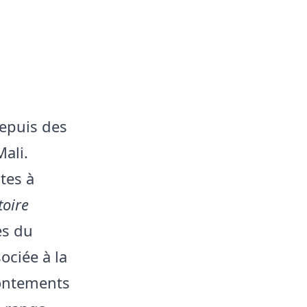
depuis des
Mali.
tes à
toire
es du
ciée à la
frontements