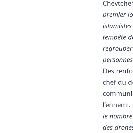
Chevtchen
premier jo
islamistes
tempête de
regrouper 
personnes
Des renfo
chef du d
communiqu
l’ennemi. 
le nombre 
des drones