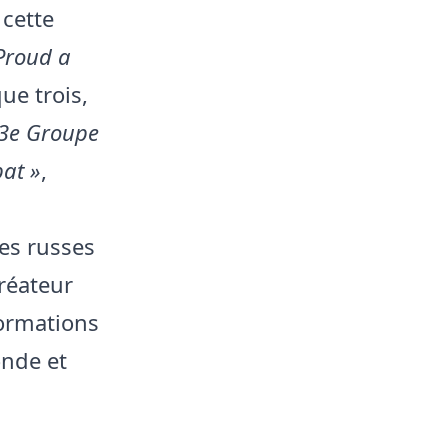
 cette
Proud a
e trois,
3e Groupe
bat »
,
res russes
réateur
ormations
onde et