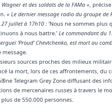
e Wagner et des soldats de la FAMa »
, précise
on.
« Le dernier message radio du groupe de 
 27 juillet à 17h10 :
‘Nous ne sommes plus qu
inuons à nous battre.’
Le commandant du 1
Sergueï ‘Proud’ Chevtchenko, est mort au com
e message.
usieurs sources proches des milieux militai
cé la mort, lors de ces affrontements, du c
Ã®ne Telegram Grey Zone diffusant des inf
ctions de mercenaires russes à travers le m
r plus de 550.000 personnes.