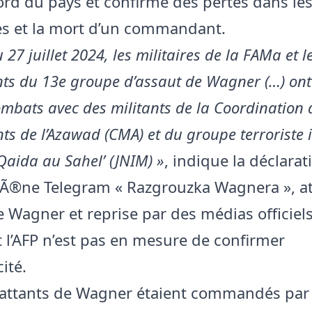
ord du pays et confirmé des pertes dans le
s et la mort d’un commandant.
 27 juillet 2024, les militaires de la FAMa et l
ts du 13e groupe d’assaut de Wagner (…) on
ombats avec des militants de la Coordination 
 de l’Azawad (CMA) et du groupe terroriste i
-Qaida au Sahel’ (JNIM) »
, indique la déclarat
aÃ®ne Telegram « Razgrouzka Wagnera », at
 Wagner et reprise par des médias officiels
 l’AFP n’est pas en mesure de confirmer
cité.
attants de Wagner étaient commandés par