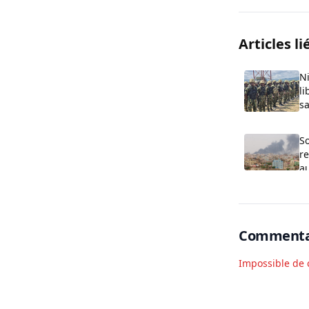
Articles li
Ni
li
s
So
r
au
Commenta
Impossible de 