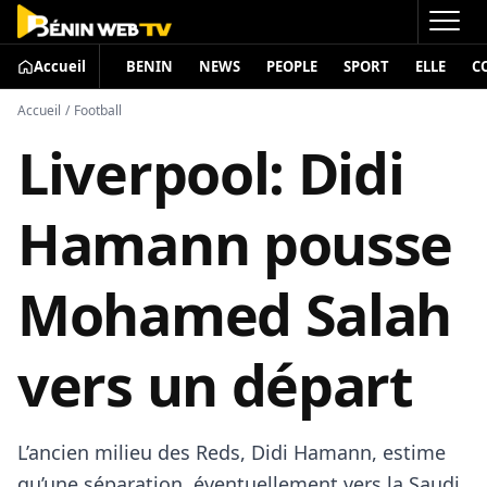
Accueil
BENIN
NEWS
PEOPLE
SPORT
ELLE
C
Accueil
/
Football
Liverpool: Didi
Hamann pousse
Mohamed Salah
vers un départ
L’ancien milieu des Reds, Didi Hamann, estime
qu’une séparation, éventuellement vers la Saudi