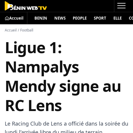
Accueil
BENIN
NEWS
PEOPLE
SPORT
ELLE
C
Accueil
/
Football
Ligue 1:
Nampalys
Mendy signe au
RC Lens
Le Racing Club de Lens a officié dans la soirée du
lundi l’arrivée libre du milieu de terrain