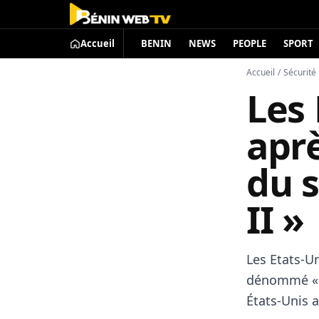
Accueil
BENIN
NEWS
PEOPLE
SPORT
Accueil
/
Sécurité
Les 
aprè
du s
II »
Les Etats-Un
dénommé « S
États-Unis a