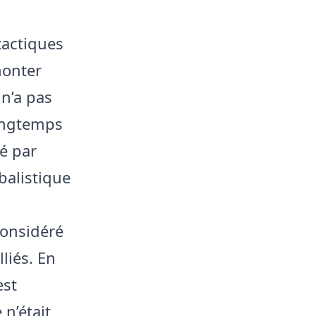
tactiques
monter
n’a pas
longtemps
é par
balistique
considéré
liés. En
est
 n’était