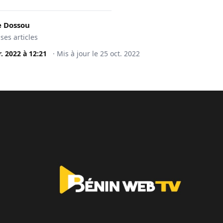
 Dossou
 ses articles
r. 2022
à
12:21
·
Mis à jour le
25 oct. 2022