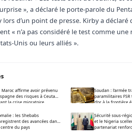
urprise », a déclaré le porte-parole du Pen
 lors d’un point de presse. Kirby a déclaré 
nt « n’a pas considéré le test comme une
tats-Unis ou leurs alliés ».
és
 Maroc affirme avoir prévenu
Soudan : l’armée t
Espagne des risques à Ceuta
paramilitaires FSR 
ant la crise migratoire
d’or à la frontière
malie : les Shebabs
Sécurité sous-régio
nregistrent des avancées dans
et le Nigeria scell
 centre du pays
partenariat renfor