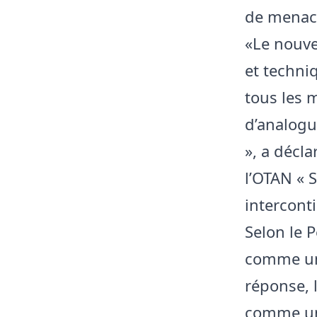
de menace
«Le nouve
et techni
tous les 
d’analogu
», a décl
l’OTAN « S
intercont
Selon le P
comme une
réponse, l
comme une 