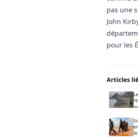
pas une s
John Kirby
départeme
pour les É
Articles li
Le
l’
av
So
e
le