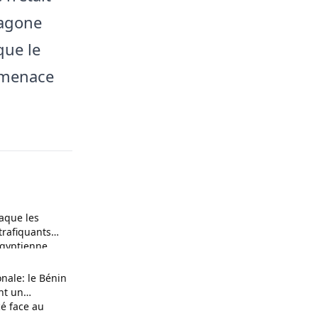
tagone
que le
 menace
raque les
trafiquants
 égyptienne
nale: le Bénin
ent un
cé face au