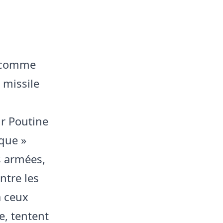
s comme
 missile
ir Poutine
ique »
s armées,
ntre les
à ceux
e, tentent