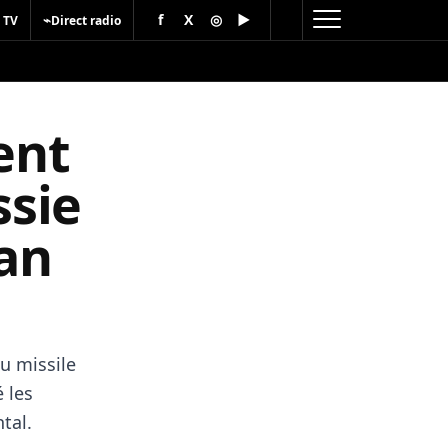
f
X
◎
▶
⌁
 TV
Direct radio
ent
ssie
tan
du missile
 les
tal.