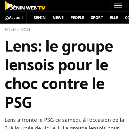
Accueil
BENIN
NEWS
PEOPLE
SPORT
ELLE
C
Accueil
/
Football
Lens: le groupe
lensois pour le
choc contre le
PSG
Lens affronte le PSG ce samedi, à l’occasion de la
31è journée de Ligue 1. Le groupe lensois pour