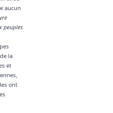
re aucun
vre
ux peuples
ppes
de la
es et
iennes,
les ont
es