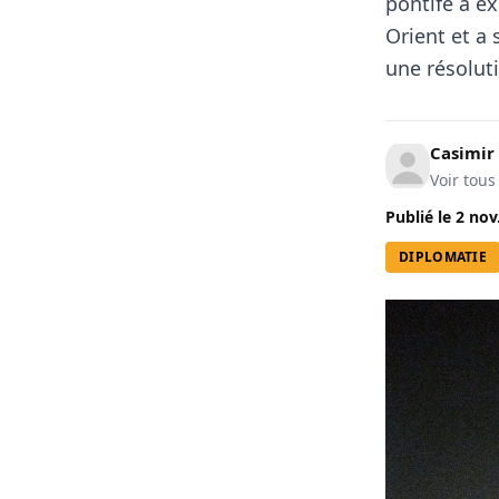
pontife a e
Orient et a 
une résolut
Casimir
Voir tous
Publié le
2 nov
DIPLOMATIE