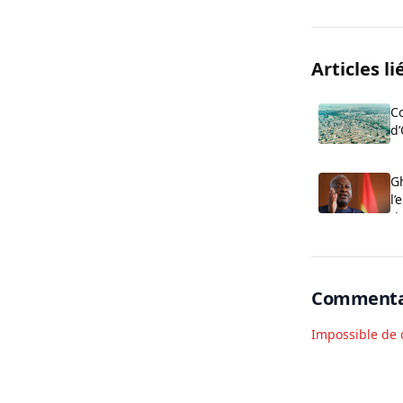
Articles li
Co
d’
c
de
Gh
l’
d
Commenta
Impossible de 