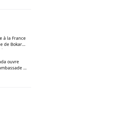
 à la France
ne de Bokar
oches
ada ouvre
n ambassade au