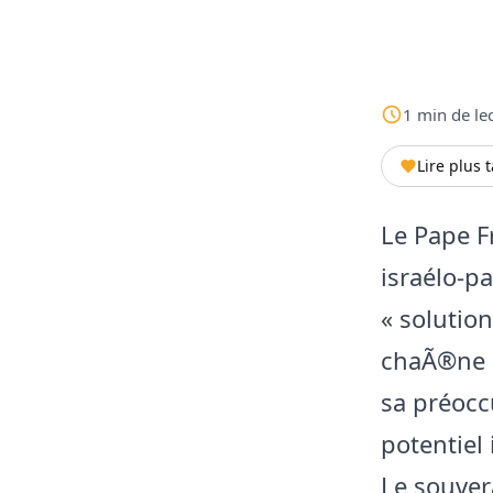
1
min
de le
Lire plus 
Le Pape Fr
israélo-p
« solutio
chaÃ®ne g
sa préocc
potentiel 
Le souver