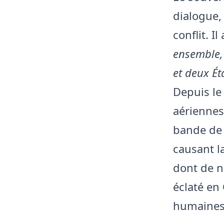
dialogue,
conflit. Il
ensemble, 
et deux Ét
Depuis le 
aériennes 
bande de 
causant la
dont de n
éclaté en
humaines 