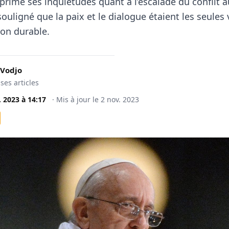
xprimé ses inquiétudes quant à l’escalade du conflit 
souligné que la paix et le dialogue étaient les seules 
ion durable.
 Vodjo
 ses articles
. 2023
à
14:17
·
Mis à jour le
2 nov. 2023