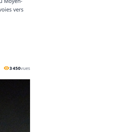
au Moyen-
voies vers
3 450
vues