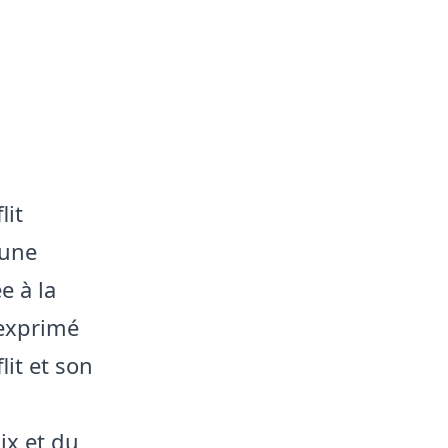
lit
’une
e à la
 exprimé
lit et son
ix et du