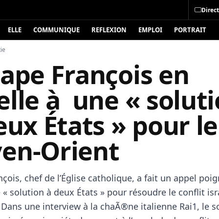
Direct
ELLE
COMMUNIQUE
REFLEXION
EMPLOI
PORTRAIT
ie
Pape François en
lle à une « solut
ux États » pour le
en-Orient
çois, chef de l’Église catholique, a fait un appel poi
 « solution à deux États » pour résoudre le conflit isr
 Dans une interview à la chaÃ®ne italienne Rai1, le 