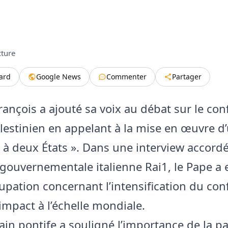
cture
tard
Google News
Commenter
Partager
ançois a ajouté sa voix au débat sur le conf
alestinien en appelant à la mise en œuvre d
n à deux États ». Dans une interview accordé
ouvernementale italienne Rai1, le Pape a
upation concernant l’intensification du conf
impact à l’échelle mondiale.
ain pontife a souligné l’importance de la pa