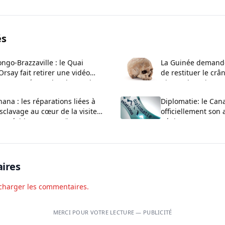
és
ngo-Brazzaville : le Quai
La Guinée demande
Orsay fait retirer une vidéo
de restituer le crâ
ontroversée sur les demandes
Biro et de trois pr
 visa
ana : les réparations liées à
Diplomatie: le Can
esclavage au cœur de la visite
officiellement so
u président en Jamaïque
Bénin
ires
charger les commentaires.
MERCI POUR VOTRE LECTURE — PUBLICITÉ