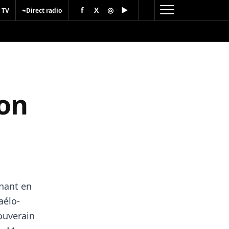
f
X
◎
▶
⌁
 TV
Direct radio
ion
gnant en
aélo-
souverain