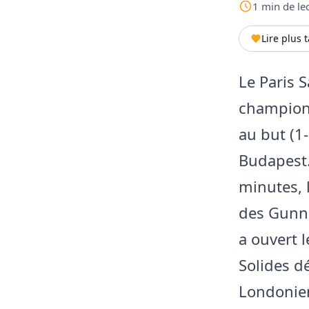
1
min
de le
Lire plus 
Le Paris 
champions
au but (1-
Budapest.
minutes, l
des Gunne
a ouvert l
Solides d
Londonien