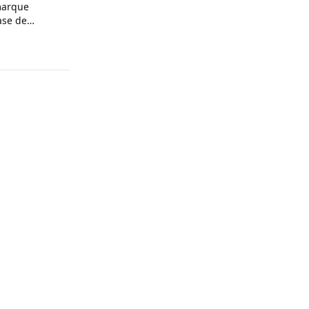
marque
hase de