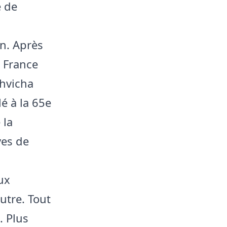
e de
on. Après
e France
hvicha
é à la 65e
 la
ves de
ux
utre. Tout
. Plus