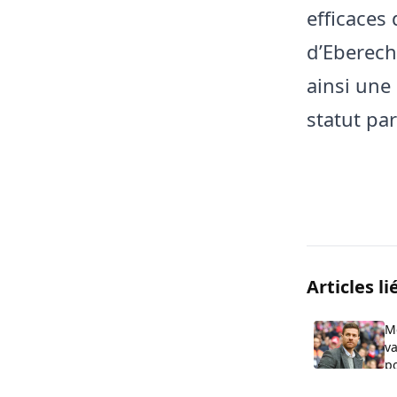
efficaces 
d’Eberech
ainsi une
statut par
Articles li
M
va
po