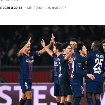
i 2026
à
20:18
·
Mis à jour le
30 mai 2026