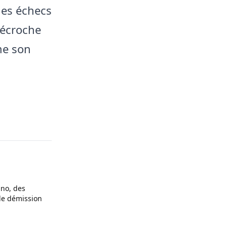
 des échecs
décroche
me son
ino, des
de démission