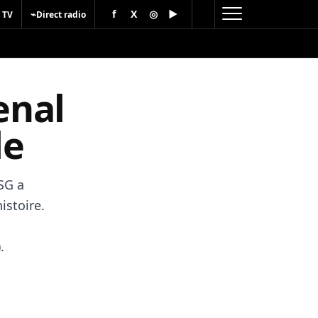
f
X
◎
▶
⌁
 TV
Direct radio
enal
le
SG a
istoire.
.