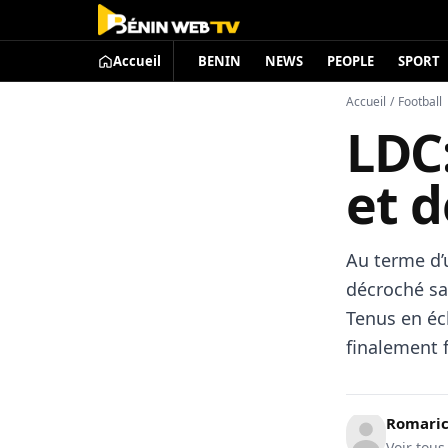
Accueil
BENIN
NEWS
PEOPLE
SPORT
Accueil
/
Football
LDC:
et d
Au terme d’
décroché sa
Tenus en éch
finalement f
Romari
Voir tous