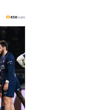
858
vues