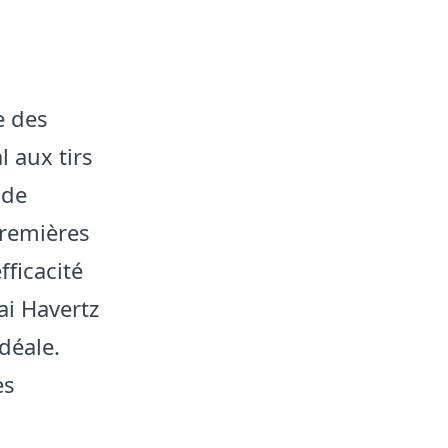
e des
 aux tirs
 de
premières
fficacité
ai Havertz
déale.
es