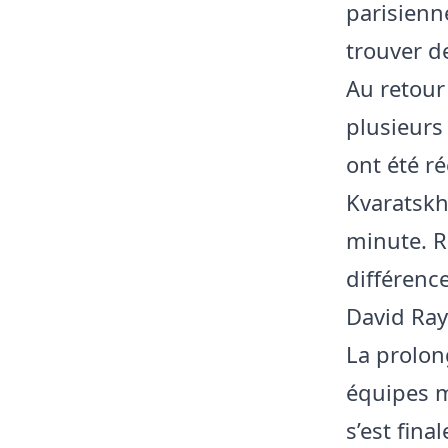
parisienn
trouver d
Au retour 
plusieurs
ont été r
Kvaratskh
minute. R
différence
David Ray
La prolon
équipes m
s’est fina