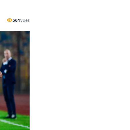
561
vues