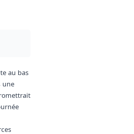
te au bas
s une
romettrait
ournée
rces