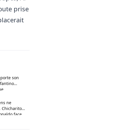
oute prise
placerait
pporte son
nfantino
ue
ens ne
 Chicharito
onaldo face
son arrogance