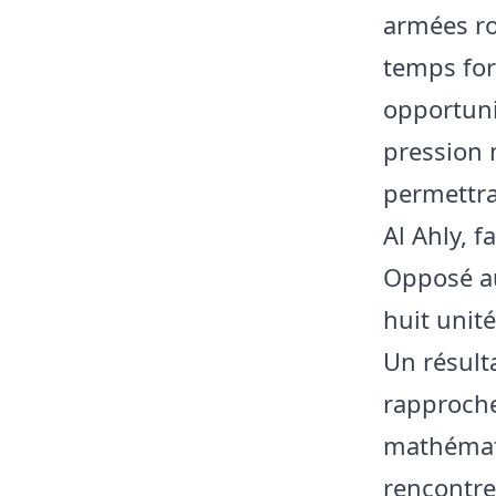
armées ro
temps for
opportuni
pression 
permettrai
Al Ahly, f
Opposé au
huit unit
Un résulta
rapproche
mathémati
rencontre