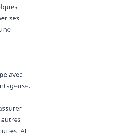
elques
mer ses
 une
upe avec
antageuse.
assurer
 autres
oupes, Al