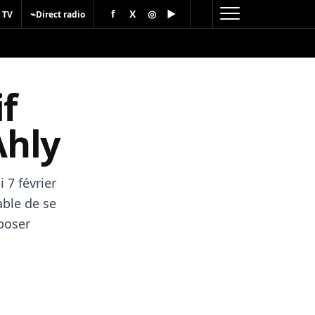
f
X
◎
▶
⌁
 TV
Direct radio
f
Ahly
 7 février
able de se
mposer