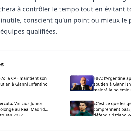
chera à contrôler le tempo tout en évitant t
inutile, conscient qu’un point ou mieux le 
 équipes qualifiées.
és
FA: la CAF maintient son
FIFA: l’Argentine a
utien à Gianni Infantino
soutien à Gianni I
malgré la polémiq
rcato: Vinicius Junior
«C’est ce que les g
rolonge au Real Madrid
comprennent pas»,
usqu’en 2032
défend Cristiano R
aux critiques sur 