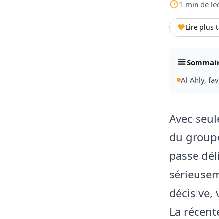
1
min
de le
Lire plus 
Sommai
Al Ahly, fa
Avec seul
du groupe
passe dél
sérieusem
décisive, 
La récent