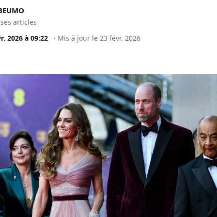
BEUMO
 ses articles
vr. 2026
à
09:22
·
Mis à jour le
23 févr. 2026