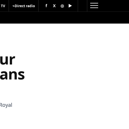
f
X
◎
▶
⌁
 TV
Direct radio
our
 ans
 Royal