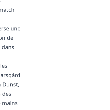
s
 match
verse une
ion de
e dans
les
karsgård
n Dunst,
s des
e mains