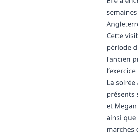
Elle a en
semaines ;
Angleterr
Cette visi
période d
l’ancien 
l’exercice
La soirée
présents 
et Megan 
ainsi que
marches o