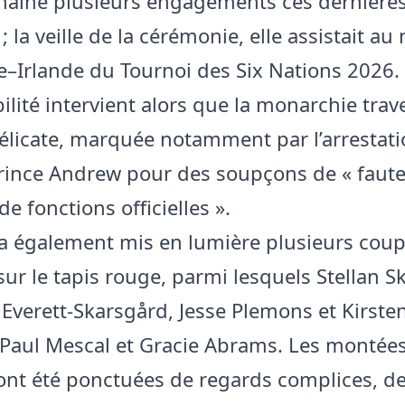
chaîné plusieurs engagements ces dernière
 la veille de la cérémonie, elle assistait au
e–Irlande du Tournoi des Six Nations 2026.
bilité intervient alors que la monarchie tra
élicate, marquée notamment par l’arrestat
prince Andrew pour des soupçons de « faut
 de fonctions officielles ».
 a également mis en lumière plusieurs coup
sur le tapis rouge, parmi lesquels Stellan S
Everett-Skarsgård, Jesse Plemons et Kirste
 Paul Mescal et Gracie Abrams. Les montée
nt été ponctuées de regards complices, d