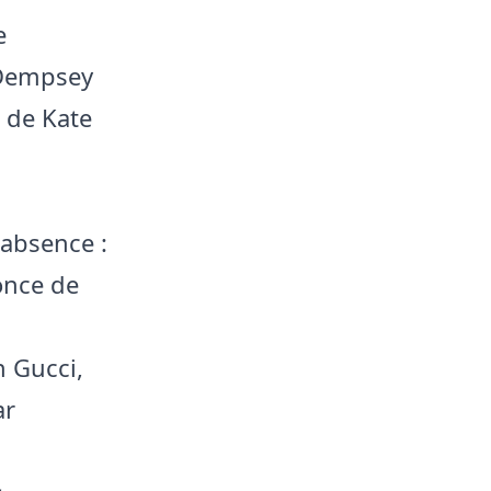
e
 Dempsey
s de Kate
 absence :
once de
n Gucci,
ar