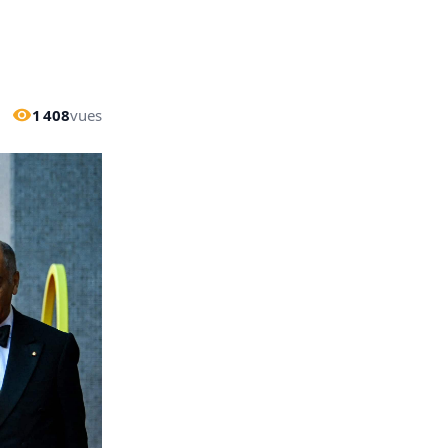
1 408
vues