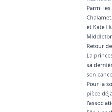
Parmi les
Chalamet
et Kate H
Middleton
Retour de
La prince
sa derniè
son cance
Pour la so
pièce déj
l’associa