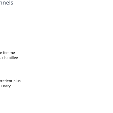
onnels
ue femme
ux habillée
tretient plus
 Harry