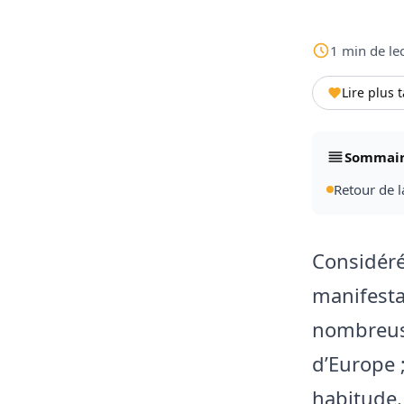
1
min
de le
Lire plus 
Sommai
Retour de l
Considéré
manifesta
nombreuse
d’Europe ;
habitude.