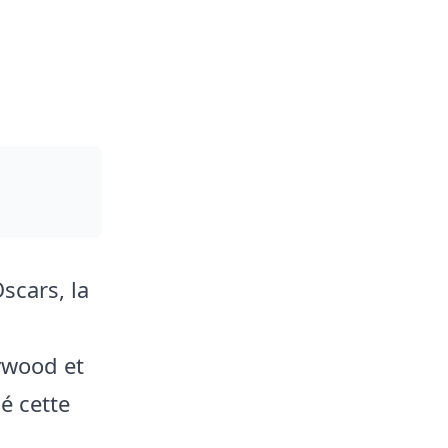
scars, la
ywood et
é cette