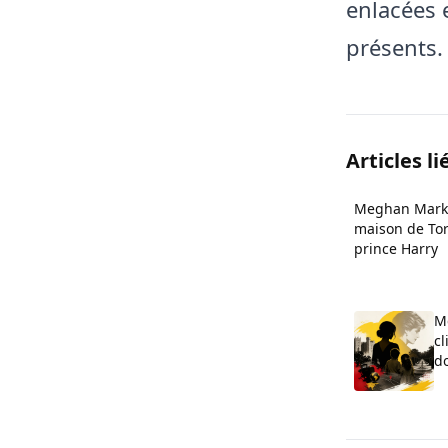
enlacées 
présents.
Articles li
Meghan Markle
maison de Tor
prince Harry
M
cl
d