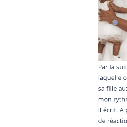
Par la su
laquelle o
sa fille a
mon rythm
il écrit. 
de réactio