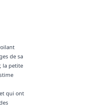
oilant
ages de sa
 la petite
estime
et qui ont
 des