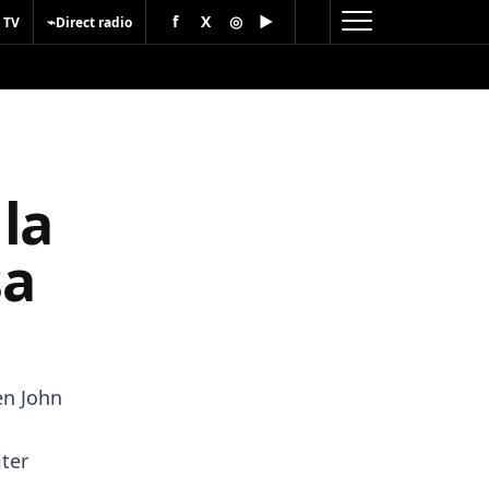
f
X
◎
▶
⌁
 TV
Direct radio
la
sa
en John
ter