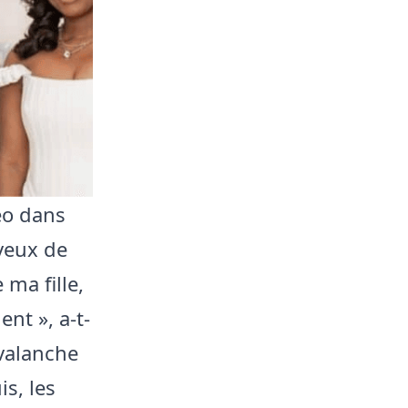
éo dans
eveux de
 ma fille,
nt », a-t-
avalanche
s, les