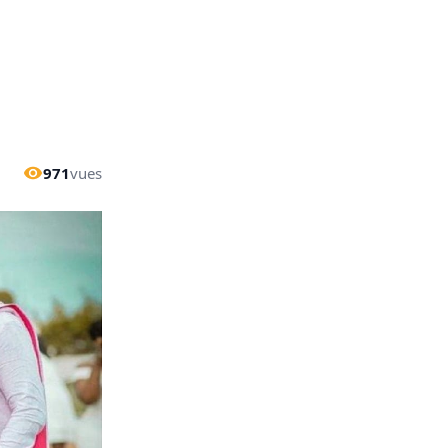
971
vues