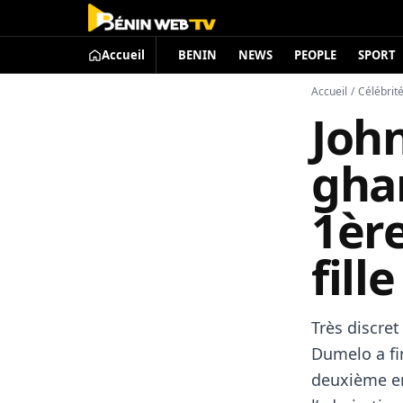
Accueil
BENIN
NEWS
PEOPLE
SPORT
Accueil
/
Célébrit
John
gha
1ère
fill
Très discret
Dumelo a fin
deuxième en