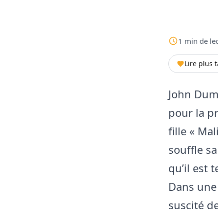
1
min
de le
Lire plus 
John Dume
pour la p
fille « Ma
souffle s
qu’il est 
Dans une 
suscité d