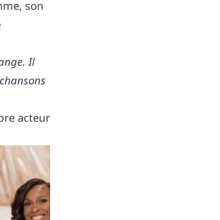
emme, son
e
ange. Il
 chansons
èbre acteur