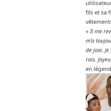
utilisate
fils et sa
vêtements
« Il me re
m’a toujo
de joie. J
rois. Joye
en légend