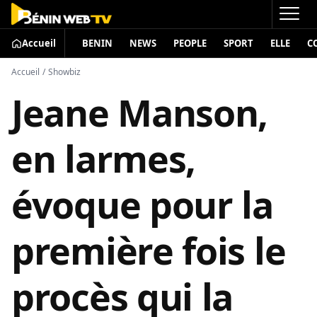
Accueil
BENIN
NEWS
PEOPLE
SPORT
ELLE
C
Accueil
/
Showbiz
Jeane Manson,
en larmes,
évoque pour la
première fois le
procès qui la