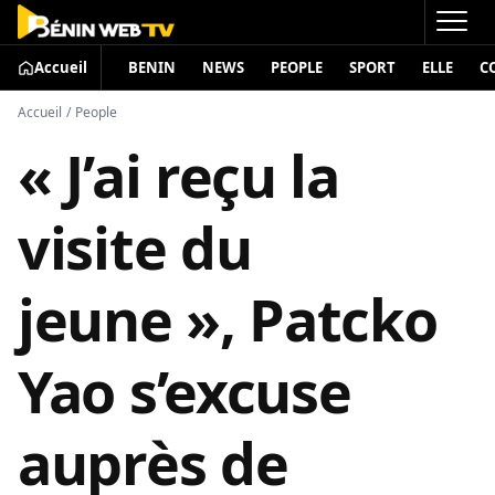
Accueil
BENIN
NEWS
PEOPLE
SPORT
ELLE
C
Accueil
/
People
« J’ai reçu la
visite du
jeune », Patcko
Yao s’excuse
auprès de