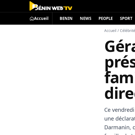
Accueil
BENIN
NEWS
PEOPLE
SPORT
Accueil
/
Célébrit
Gér
prés
fam
dire
Ce vendredi 
une déclarat
Darmanin, q