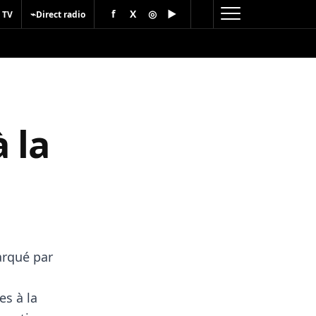
f
X
◎
▶
⌁
 TV
Direct radio
 la
arqué par
es à la