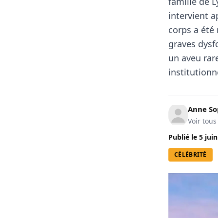
famille de L
intervient a
corps a été
graves dysf
un aveu rare
institutionn
Anne So
Voir tous
Publié le
5 jui
CÉLÉBRITÉ