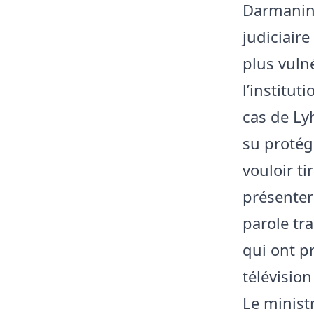
Darmanin 
judiciaire
plus vuln
l’institut
cas de Lyh
su protége
vouloir ti
présenter
parole tr
qui ont p
télévision
Le minist