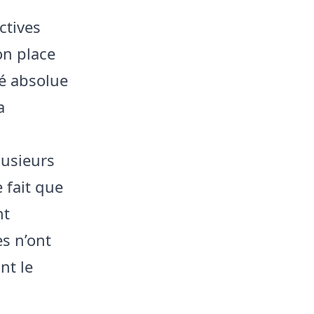
ctives
on place
é absolue
a
s
lusieurs
e fait que
nt
s n’ont
nt le