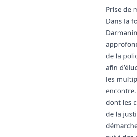
Prise de 
Dans la f
Darmanin 
approfond
de la pol
afin d’él
les multi
encontre.
dont les 
de la just
démarche v
suivi des 