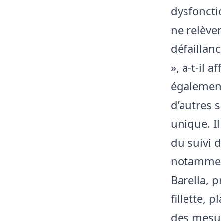
dysfoncti
ne relèven
défaillanc
», a-t-il 
également
d’autres 
unique. Il
du suivi 
notamment
Barella, 
fillette, 
des mesur