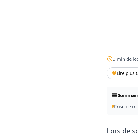
3
min
de le
Lire plus 
Sommai
Prise de m
Lors de s