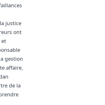
aillances
la justice
rreurs ont
 et
sponsable
la gestion
e affaire,
rdan
tre de la
e prendre