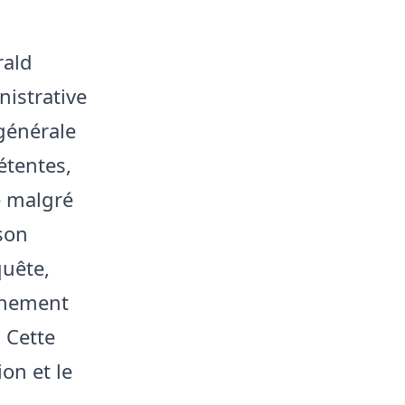
rald
istrative
générale
étentes,
e malgré
son
quête,
onnement
 Cette
on et le