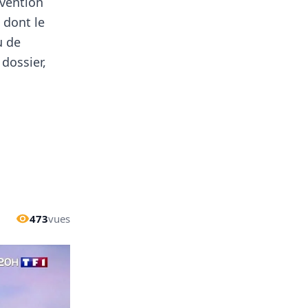
rvention
, dont le
u de
dossier,
473
vues