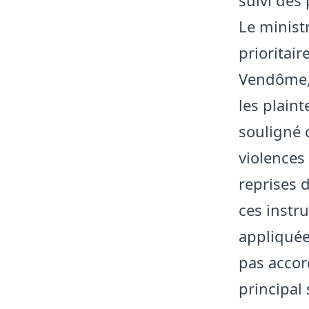
Le ministr
prioritair
Vendôme, 
les plaint
souligné 
violences
reprises d
ces instr
appliquée
pas accord
principal