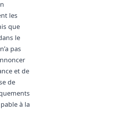
on
nt les
mis que
 dans le
 n’a pas
’annoncer
ance et de
ise de
anquements
pable à la