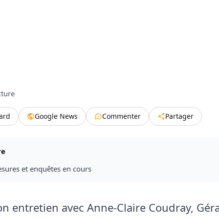
cture
tard
Google News
Commenter
Partager
re
esures et enquêtes en cours
on entretien avec Anne-Claire Coudray, Gér