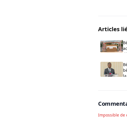
Articles li
Bé
a
dé
A
B
bé
l
2
Commenta
Impossible de 