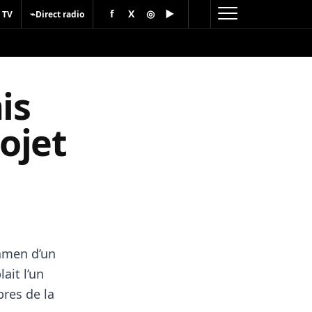
f
X
◎
▶
⌁
 TV
Direct radio
is
ojet
xamen d’un
ait l’un
bres de la