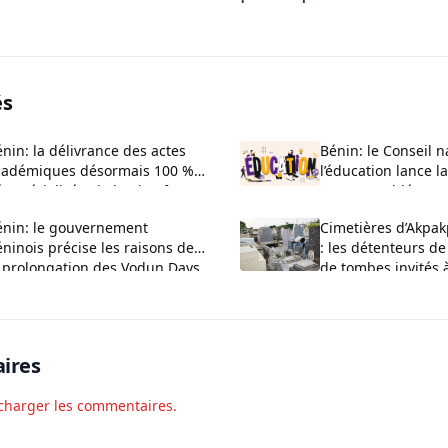
és
nin: la délivrance des actes
Bénin: le Conseil n
cadémiques désormais 100 %
l’éducation lance l
matérialisée via la plateforme
son Assemblée cons
CTIA
Cotonou
énin: le gouvernement
Cimetières d’Akpak
ninois précise les raisons de
: les détenteurs d
a prolongation des Vodun Days
de tombes invités 
027 à Ouidah
jour leurs dossiers
ires
charger les commentaires.