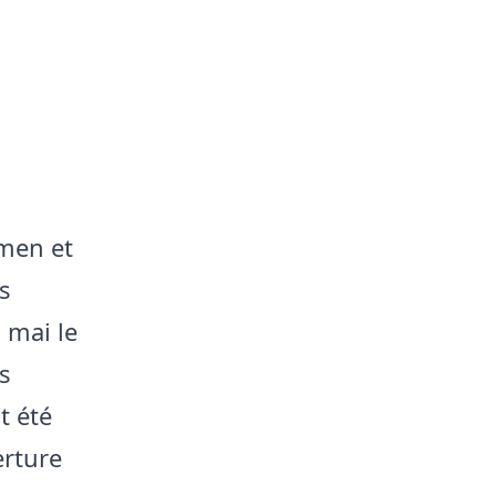
amen et
s
 mai le
s
t été
erture