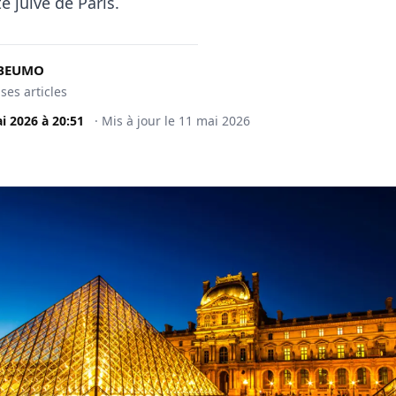
juive de Paris.
BEUMO
 ses articles
i 2026
à
20:51
·
Mis à jour le
11 mai 2026