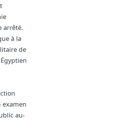
t
nie
 arrêté.
que à la
itaire de
n Égyptien
uction
en examen
ublic au-