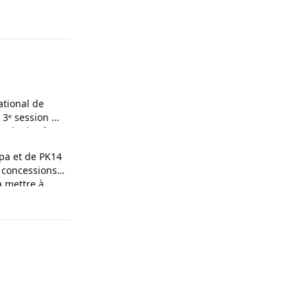
ational de
a 3ᵉ session de
ultative à
pa et de PK14
e concessions
à mettre à