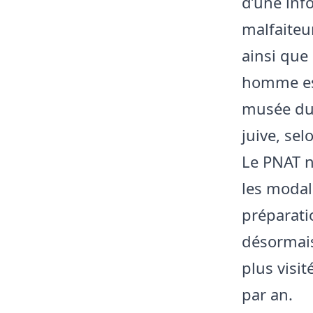
d’une inf
malfaiteu
ainsi que
homme est
musée du
juive, se
Le PNAT n’
les modal
préparati
désormais
plus visi
par an.