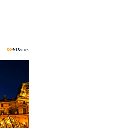
913
vues