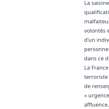
La saisine
qualificat
malfaiteu
volontés 
d’un indiv
personnes 
dans ce d
La France
terroriste
de rensei
« urgence 
affluence