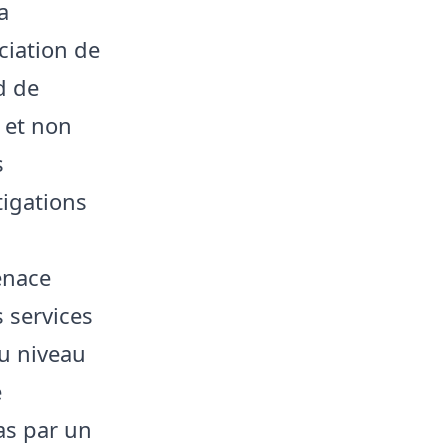
a
ociation de
d de
 et non
s
tigations
enace
s services
u niveau
e
as par un