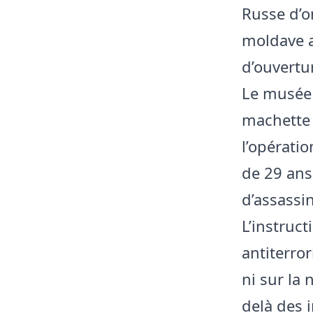
Russe d’o
moldave a
d’ouvertu
Le musée 
machette 
l’opératio
de 29 ans
d’assassin
L’instruc
antiterro
ni sur la 
delà des 