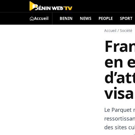
Accueil
BENIN
NEWS
PEOPLE
SPORT
Accueil
/
Société
Fran
en 
d’at
visa
Le Parquet 
ressortissan
des sites cu