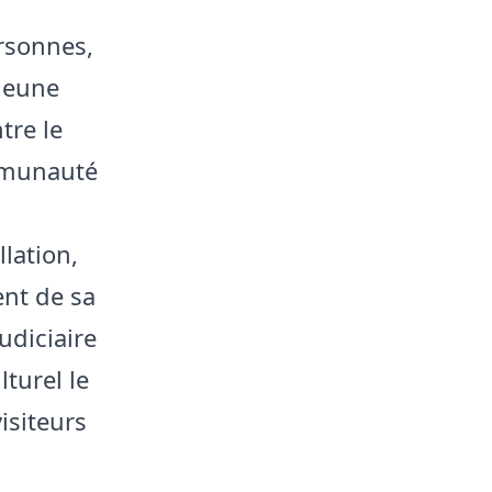
ersonnes,
 jeune
tre le
mmunauté
llation,
ent de sa
udiciaire
turel le
isiteurs