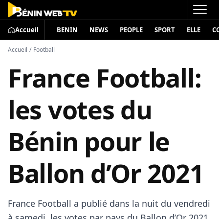
Accueil
BENIN
NEWS
PEOPLE
SPORT
ELLE
C
Accueil
/
Football
France Football:
les votes du
Bénin pour le
Ballon d’Or 2021
France Football a publié dans la nuit du vendredi
à samedi, les votes par pays du Ballon d’Or 2021,