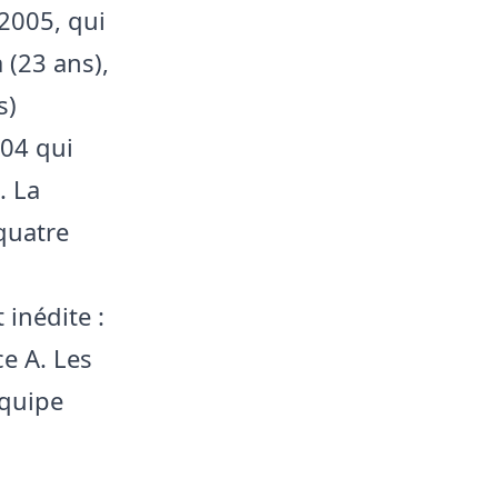
2005, qui
 (23 ans),
s)
004 qui
. La
quatre
 inédite :
ce A. Les
équipe