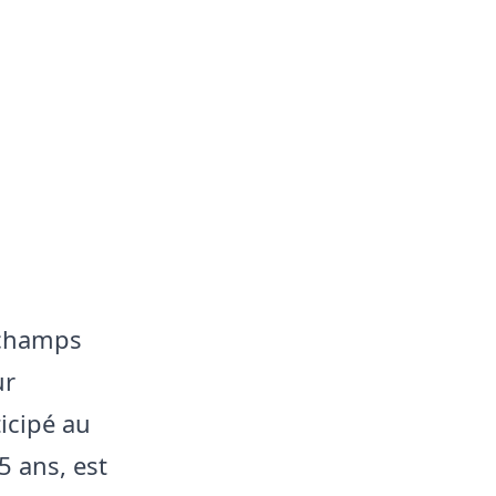
schamps
ur
icipé au
5 ans, est