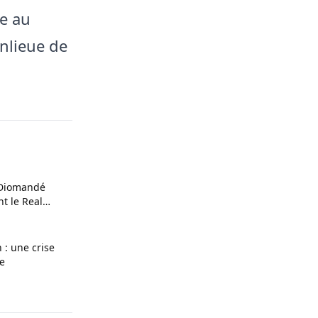
ce au
nlieue de
n Diomandé
nt le Real
: une crise
te