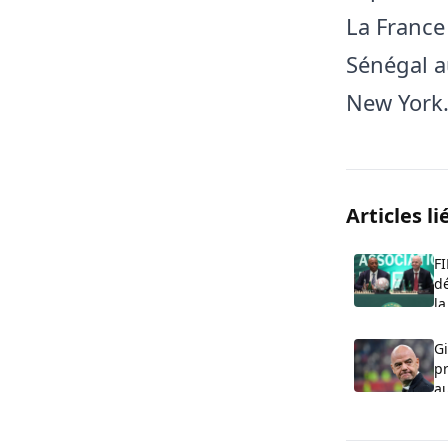
La France
Sénégal a
New York
Articles li
F
dé
la
Gi
pr
a