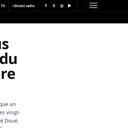
f
X
◎
▶
⌁
 TV
Direct radio
us
 du
re
que un
es vingt-
ré Doué,