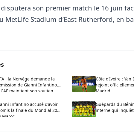
 disputera son premier match le 16 juin fa
u MetLife Stadium d’East Rutherford, en ba
.
és
IFA : la Norvège demande la
Côte d’Ivoire : Ya
mission de Gianni Infantino,
rejoint officielleme
 CAF maintient son soutien
Madrid
anni Infantino accusé d’avoir
Guépards du Bénin 
omis la finale du Mondial 2030
interne qui inquiè
u Maroc