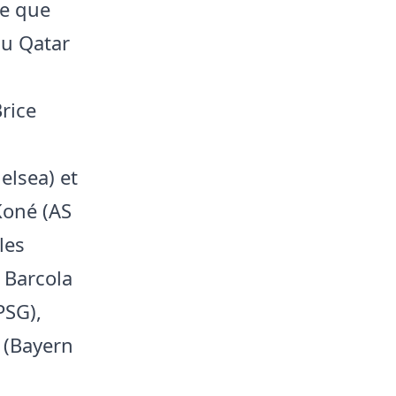
ie que
au Qatar
rice
elsea) et
Koné (AS
les
 Barcola
PSG),
e (Bayern