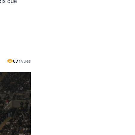
dis que
671
vues