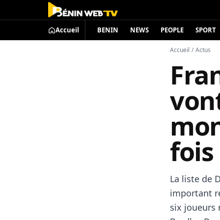
Accueil
BENIN
NEWS
PEOPLE
SPORT
Accueil
/
Actus
Fran
von
mon
fois
La liste de
important r
six joueurs