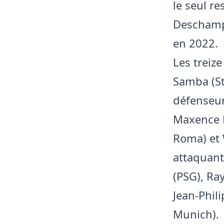
le seul r
Deschamps
en 2022.
Les treiz
Samba (St
défenseur
Maxence L
Roma) et 
attaquant
(PSG), Ra
Jean-Phil
Munich).