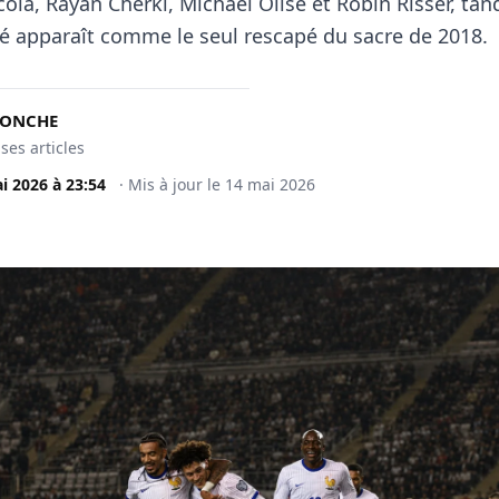
ola, Rayan Cherki, Michael Olise et Robin Risser, tan
é apparaît comme le seul rescapé du sacre de 2018.
DONCHE
 ses articles
i 2026
à
23:54
·
Mis à jour le
14 mai 2026