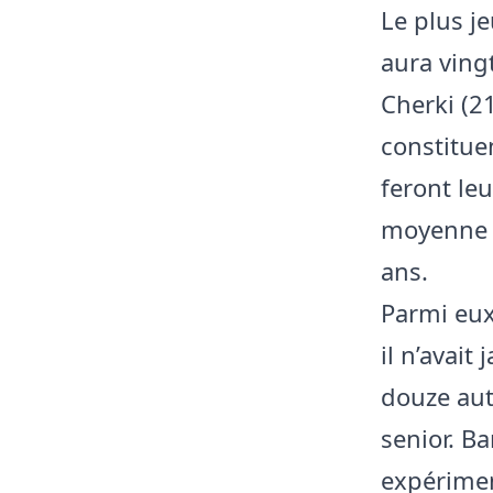
Le plus j
aura vingt
Cherki (21
constitue
feront le
moyenne d
ans.
Parmi eux
il n’avai
douze aut
senior. B
expérimen