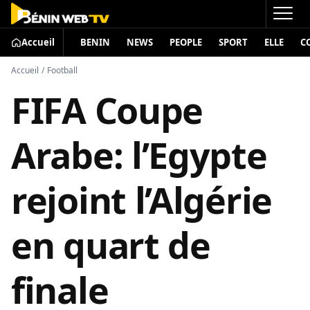
Accueil
BENIN
NEWS
PEOPLE
SPORT
ELLE
C
Accueil
/
Football
FIFA Coupe
Arabe: l’Egypte
rejoint l’Algérie
en quart de
finale