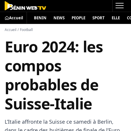
Accueil
BENIN
NEWS
PEOPLE
SPORT
ELLE
C
Accueil
/
Football
Euro 2024: les
compos
probables de
Suisse-Italie
L’Italie affronte la Suisse ce samedi à Berlin,
dans le cadre des huitièmes de finale de l’Euro