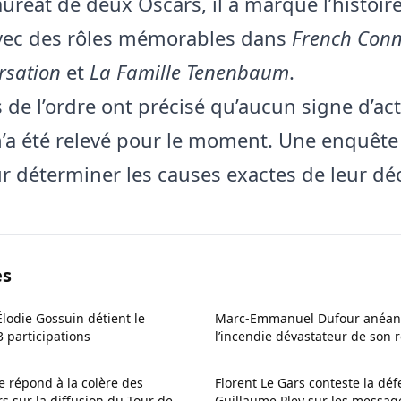
auréat de deux Oscars, il a marqué l’histoir
vec des rôles mémorables dans
French Conn
rsation
et
La Famille Tenenbaum
.
s de l’ordre ont précisé qu’aucun signe d’ac
n’a été relevé pour le moment. Une enquête
r déterminer les causes exactes de leur dé
és
Élodie Gossuin détient le
Marc-Emmanuel Dufour anéant
3 participations
l’incendie dévastateur de son 
suisse
 répond à la colère des
Florent Le Gars conteste la dé
s sur la diffusion du Tour de
Guillaume Pley sur les messag