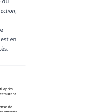
e du
ection
,
te
 est en
cès.
i après
restaurant
fense de
es envoyés