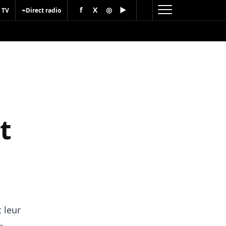
f
X
◎
▶
⌁
 TV
Direct radio
t
 leur
-