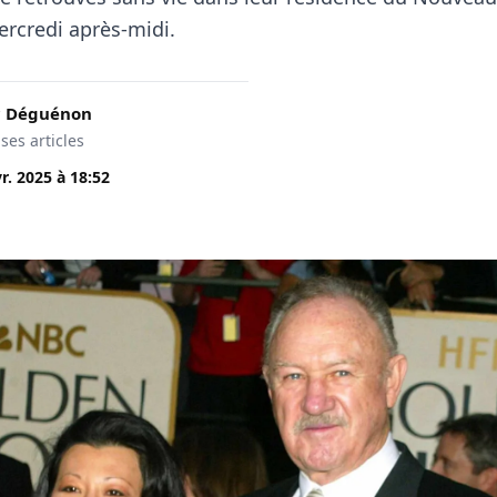
rcredi après-midi.
c Déguénon
 ses articles
vr. 2025
à
18:52