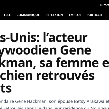
Direct
ELLE
COMMUNIQUE
REFLEXION
EMPLOI
PORTRAIT
é
s-Unis: l’acteur
lywoodien Gene
kman, sa femme e
 chien retrouvés
ts
gendaire Gene Hackman, son épouse Betsy Arakawa et
té retrouvés sans vie dans leur résidence du Nouveau