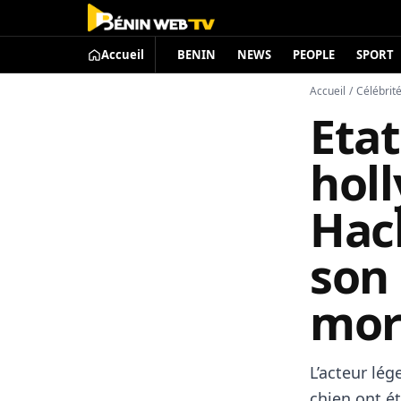
Accueil
BENIN
NEWS
PEOPLE
SPORT
Accueil
/
Célébrit
Etat
hol
Hac
son
mor
L’acteur lé
chien ont é