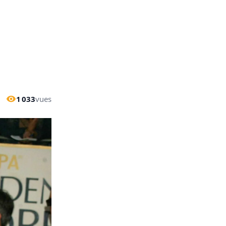
1 033
vues