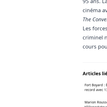
95 ans. L
cinéma a
The Conve
Les force
criminel 
cours pou
Articles li
Fort Boyard : 
record avec 1
Marion Rousse
téléspectateur