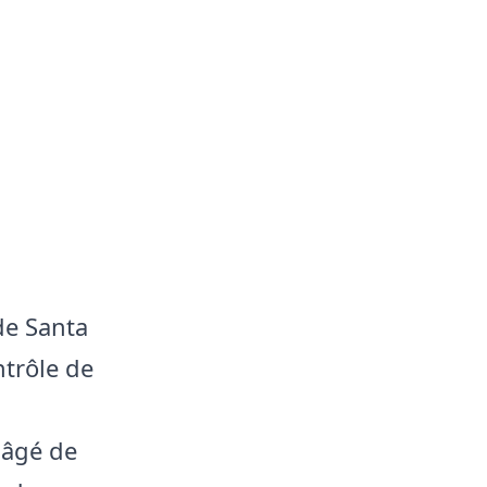
de Santa
ntrôle de
 âgé de