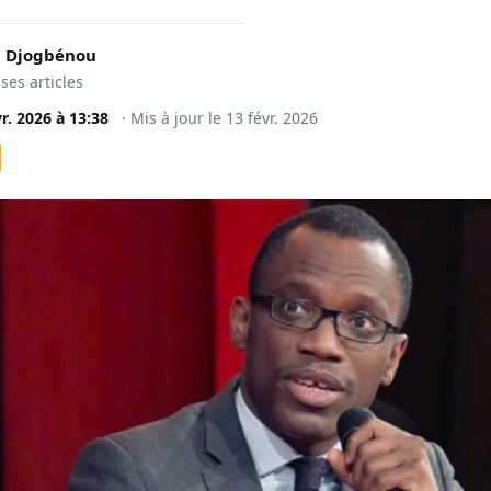
 Djogbénou
 ses articles
vr. 2026
à
13:38
·
Mis à jour le
13 févr. 2026