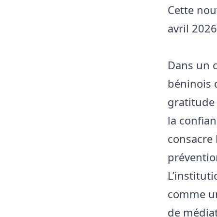
Cette nou
avril 202
Dans un c
béninois 
gratitude
la confia
consacre 
prévention
L’institu
comme une
de médiat