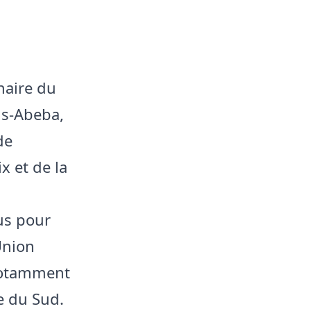
naire du
is-Abeba,
de
x et de la
lus pour
Union
 notamment
ue du Sud.