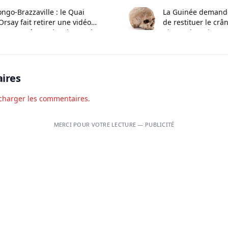
ngo-Brazzaville : le Quai
La Guinée demande
Orsay fait retirer une vidéo
de restituer le crâ
ontroversée sur les demandes
Biro et de trois pr
 visa
ires
charger les commentaires.
MERCI POUR VOTRE LECTURE — PUBLICITÉ