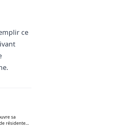
emplir ce
ivant
e
ne.
ouvre sa
de résidente