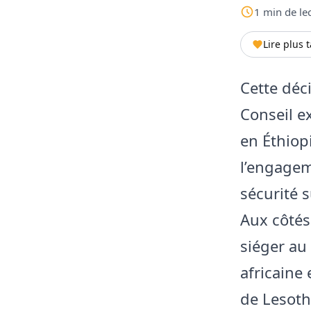
1
min
de le
Lire plus 
Cette déci
Conseil e
en Éthiop
l’engagem
sécurité s
Aux côtés
siéger au 
africaine 
de Lesotho