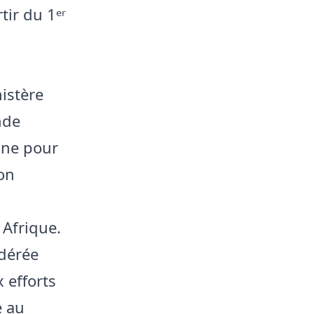
tir du 1ᵉʳ
istère
nde
ine pour
ion
 Afrique.
idérée
 efforts
e au