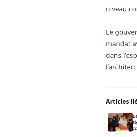
niveau co
Le gouver
mandat ave
dans l’esp
l’architec
Articles li
Bé
si
co