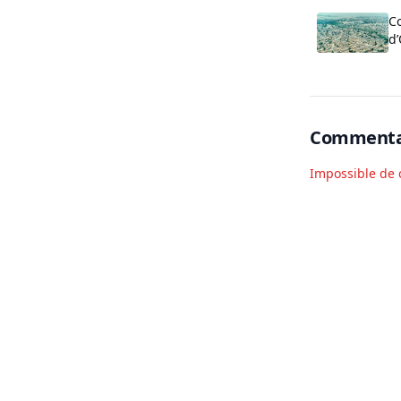
Co
d’
c
de
Commenta
Impossible de 