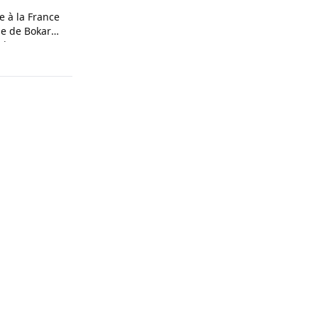
 à la France
ne de Bokar
oches