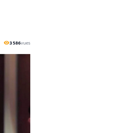
3 586
vues