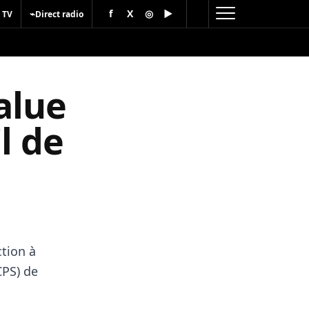
f
X
◎
▶
⌁
 TV
Direct radio
alue
l de
tion à
CPS) de