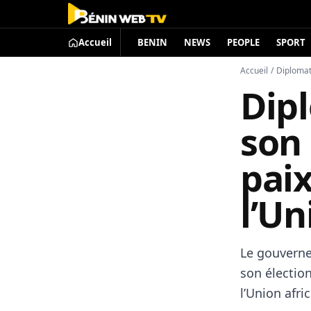
Accueil
BENIN
NEWS
PEOPLE
SPORT
Accueil
/
Diplomat
Dipl
son 
paix
l’Un
Le gouverne
son électio
l’Union afri