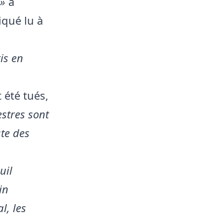
 »
a
qué lu à
is en
 été tués,
estres sont
ste des
uil
in
l, les