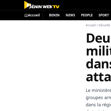
Accueil
BENIN
NEWS
PEOPLE
SPORT
Accueil
/
Sécurité
Deui
mili
dan
atta
Le ministèr
groupes arm
dans la régi