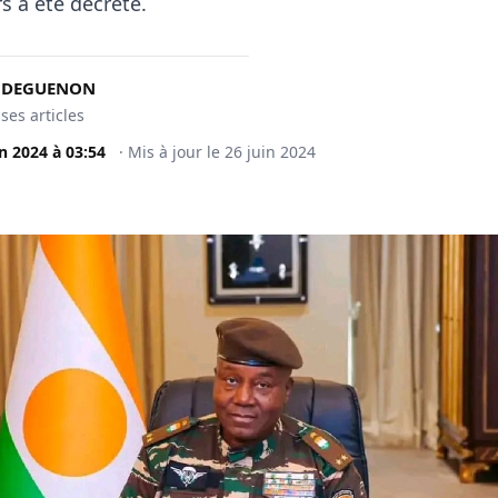
rs a été décrété.
t DEGUENON
 ses articles
in 2024
à
03:54
·
Mis à jour le
26 juin 2024