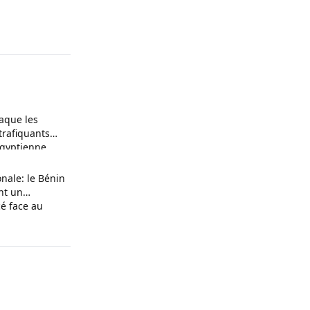
raque les
trafiquants
 égyptienne
nale: le Bénin
ent un
cé face au