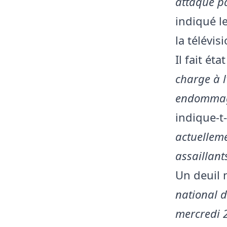
attaque pa
indiqué l
la télévis
Il fait éta
charge à l
endommagés
indique-t
actuelleme
assaillant
Un deuil n
national d
mercredi 2