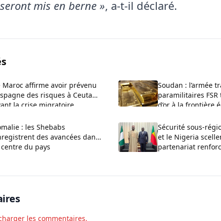
seront mis en berne »
, a-t-il déclaré.
és
 Maroc affirme avoir prévenu
Soudan : l’armée t
Espagne des risques à Ceuta
paramilitaires FSR 
ant la crise migratoire
d’or à la frontière
malie : les Shebabs
Sécurité sous-régio
nregistrent des avancées dans
et le Nigeria scell
 centre du pays
partenariat renfor
terrorisme
ires
charger les commentaires.