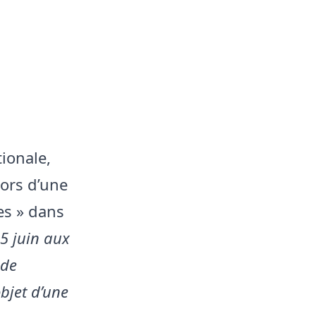
ionale,
lors d’une
es » dans
5 juin aux
 de
objet d’une