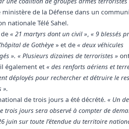
r une coalition de groupes armés terroristes
e ministère de la Défense dans un communi
ion nationale Télé Sahel.
t de
« 21 martyrs dont un civil »
,
« 9 blessés pr
’hôpital de Gothèye
» et de
« deux véhicules
 ». « Plusieurs dizaines de terroristes »
ont
-il également et
« des renforts aériens et terr
nt déployés pour rechercher et détruire le re
s ».
ational de trois jours a été décrété.
« Un de
e trois jours sera observé à compter de dema
6 juin sur toute l’étendue du territoire nationa