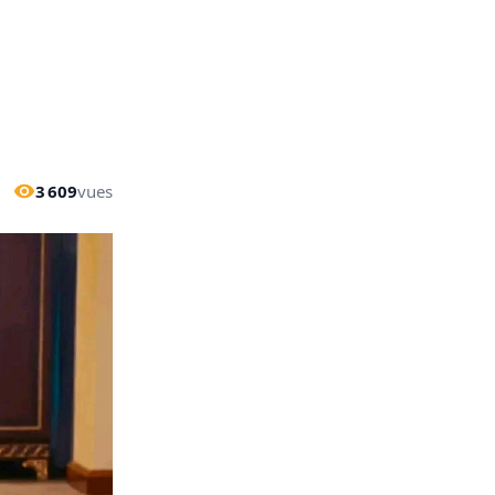
3 609
vues