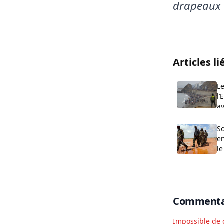
drapeaux 
Articles li
Le
l’
av
So
e
le
Commenta
Impossible de 