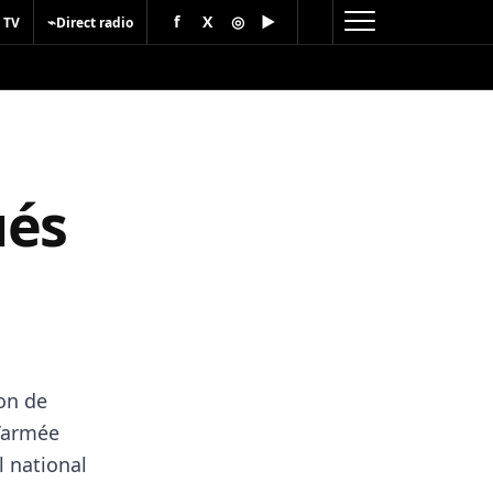
f
X
◎
▶
⌁
 TV
Direct radio
ués
ion de
l’armée
l national