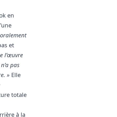
Tok en
d’une
moralement
pas et
re l’œuvre
 n’a pas
e. »
Elle
n
ture totale
rrière à la