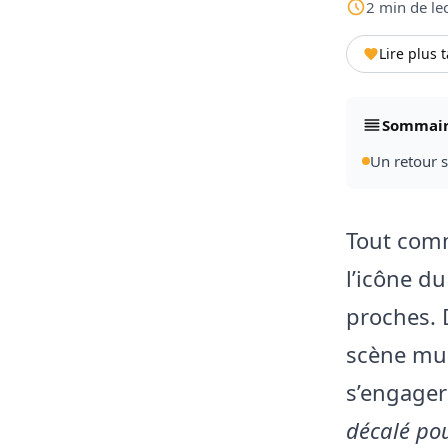
2
min
de le
Lire plus 
Sommai
Un retour s
Tout com
l’icône du
proches. 
scène mus
s’engager
décalé pou