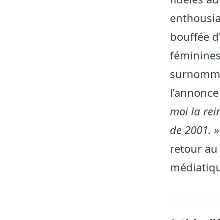
enthousia
bouffée d
féminines
surnommée
l’annonce
moi la rei
de 2001. »
retour au
médiatiq