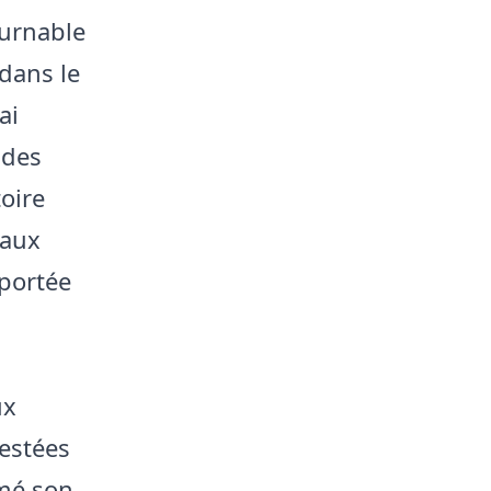
ournable
dans le
ai
 des
oire
 aux
 portée
ux
restées
imé son