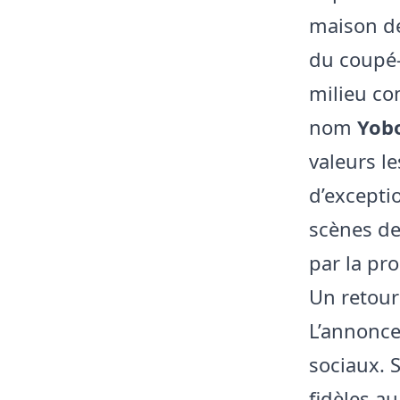
maison d
du coupé-
milieu co
nom
Yobo
valeurs l
d’excepti
scènes de
par la pr
Un retour
L’annonce
sociaux. 
fidèles a