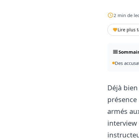
2
min
de le
Lire plus 
Sommai
Des accusat
Déjà bien 
présence 
armés aux
interview
instructe