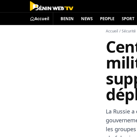
Accueil
BENIN
NEWS
PEOPLE
SPORT
Accueil
/
Sécurité
Cent
mili
sup
dép
La Russie a
gouvernemen
les groupes