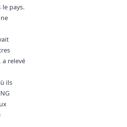
 le pays.
une
vait
tres
 a relevé
ù ils
 ONG
aux
e