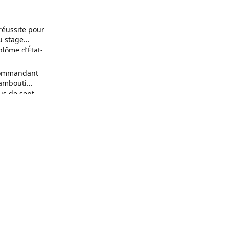
réussite pour
u stage
plôme d’État-
 commandant
Bambouti
us de sept