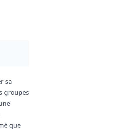
er sa
es groupes
 une
s
rmé que