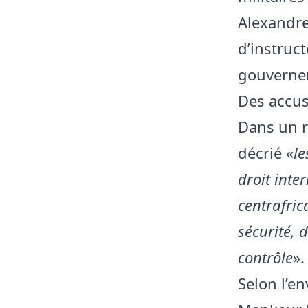
Alexandre
d’instruc
gouvernem
Des accus
Dans un r
décrié «
le
droit int
centrafric
sécurité, 
contrôle
».
Selon l’e