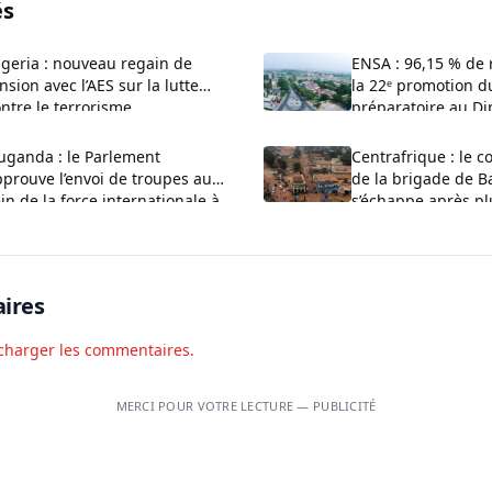
és
geria : nouveau regain de
ENSA : 96,15 % de 
nsion avec l’AES sur la lutte
la 22ᵉ promotion d
ntre le terrorisme
préparatoire au Di
Major
uganda : le Parlement
Centrafrique : le
prouve l’envoi de troupes au
de la brigade de 
in de la force internationale à
s’échappe après pl
aza
mois de captivité
ires
charger les commentaires.
MERCI POUR VOTRE LECTURE — PUBLICITÉ