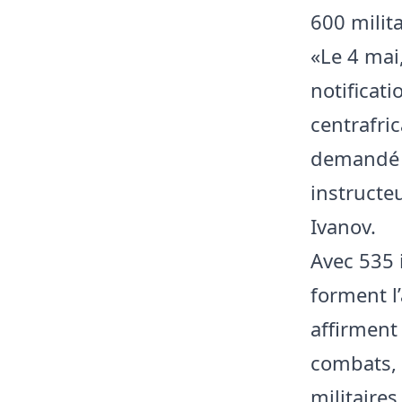
600 milit
«Le 4 mai
notificati
centrafric
demandé à
instructe
Ivanov.
Avec 535 
forment l
affirment
combats, 
militaire