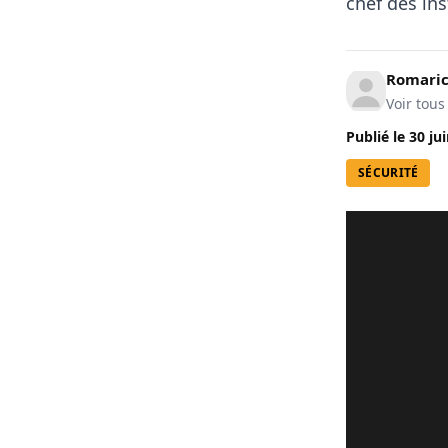
chef des in
Romari
Voir tous
Publié le
30 ju
SÉCURITÉ