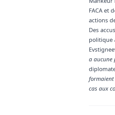
Mankeur N
FACA et d
actions d
Des accus
politique
Evstignee
a aucune 
diplomate
formaient 
cas aux c