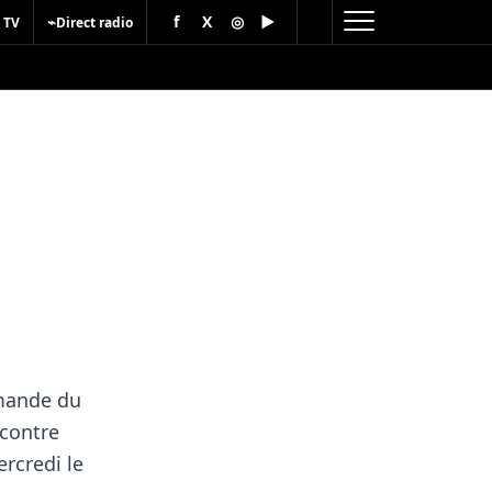
f
X
◎
▶
⌁
 TV
Direct radio
emande du
 contre
rcredi le