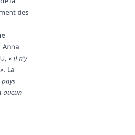
de la
ement des
ne
on Anna
U, «
il n’y
».
La
e pays
en aucun