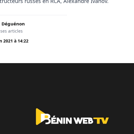
structeurs russes en RCA, Alexandre Ivanov.
c Déguénon
 ses articles
in 2021
à
14:22