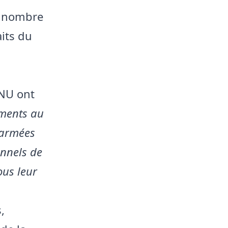
u nombre
its du
ONU ont
ements au
 armées
onnels de
ous leur
,