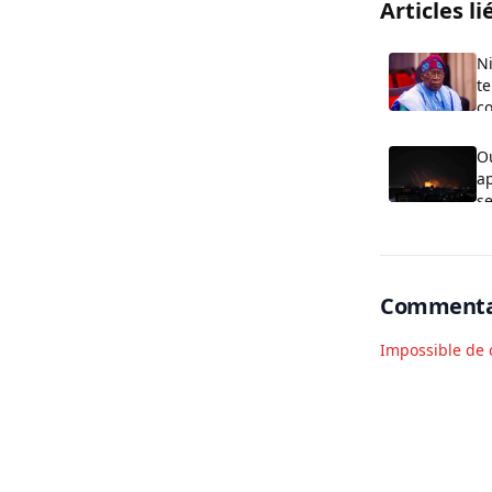
Articles li
Ni
te
co
O
ap
se
G
Commenta
Impossible de 