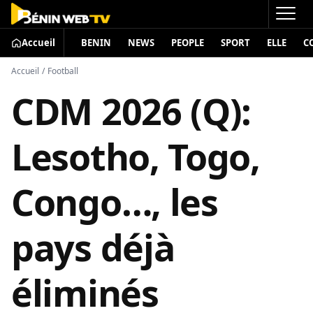
Accueil
BENIN
NEWS
PEOPLE
SPORT
ELLE
C
Accueil
/
Football
CDM 2026 (Q):
Lesotho, Togo,
Congo…, les
pays déjà
éliminés