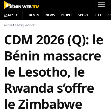
Accueil
BENIN
NEWS
PEOPLE
SPORT
ELLE
C
Accueil
/
Afrique-Sport
CDM 2026 (Q): le
Bénin massacre
le Lesotho, le
Rwanda s’offre
le Zimbabwe