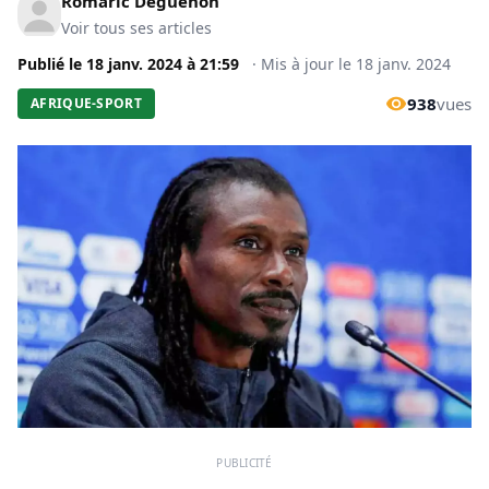
Romaric Déguénon
Voir tous ses articles
Publié le
18 janv. 2024
à
21:59
·
Mis à jour le
18 janv. 2024
938
vues
AFRIQUE-SPORT
PUBLICITÉ